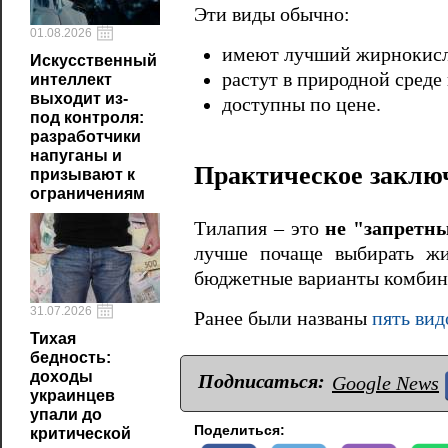
Эти виды обычно:
01.08.2026
имеют лучший жирнокисл
Искусственный
растут в природной среде
интеллект
выходит из-
доступны по цене.
под контроля:
разработчики
напуганы и
Практическое заклю
призывают к
ограничениям
Тилапия – это
не "запретн
лучше почаще выбирать жи
бюджетные варианты комбин
31.07.2026
Ранее были названы
пять вид
Тихая
бедность:
доходы
Подписаться:
Google News
украинцев
упали до
Поделиться:
критической