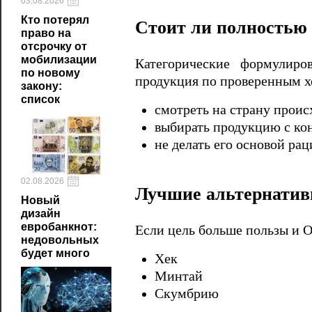
03.08.2026
Кто потерял
Стоит ли полностью
право на
отсрочку от
мобилизации
Категорические формулиро
по новому
продукция по проверенным х
закону:
список
смотреть на страну прои
выбирать продукцию с кон
не делать его основой рац
02.08.2026
Лучшие альтернати
Новый
дизайн
евробанкнот:
Если цель больше пользы и О
недовольных
будет много
Хек
Минтай
Скумбрию