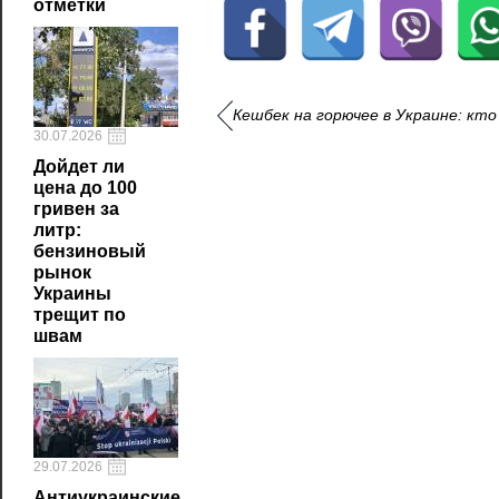
отметки
Кешбек на горючее в Украине: кт
30.07.2026
Дойдет ли
цена до 100
гривен за
литр:
бензиновый
рынок
Украины
трещит по
швам
29.07.2026
Антиукраинские