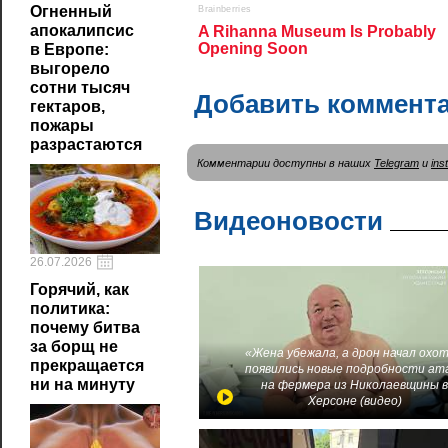
Огненный
апокалипсис
в Европе:
выгорело
сотни тысяч
Добавить коммент
гектаров,
пожары
разрастаются
Комментарии доступны в наших
Telegram
и
ins
Видеоновости
26.07.2026
Горячий, как
политика:
почему битва
за борщ не
«Жена убежала, а дрон начал охот
прекращается
появились новые подробности ат
ни на минуту
на фермера из Николаевщины 
Херсоне (видео)