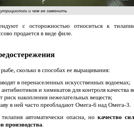
утрициологи и чем ее заменить
ендуют с осторожностью относиться к тилапи
сово продается в виде филе.
редостережения
 рыбе, сколько в способах ее выращивания:
азводят в перенаселенных искусственных водоемах;
антибиотиков и химикатов для контроля качества в
т риск накопления нежелательных веществ;
ву в ней часто преобладают Омега-6 над Омега-3.
я тилапия автоматически опасна, но
качество си
в производства
.