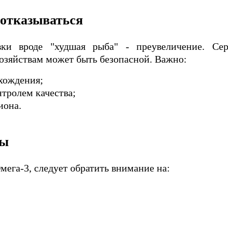
 отказываться
вки вроде "худшая рыба" - преувеличение. Се
озяйствам может быть безопасной. Важно:
схождения;
тролем качества;
иона.
вы
мега-3, следует обратить внимание на: