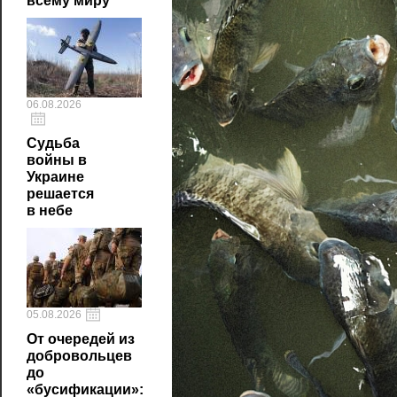
всему миру
06.08.2026
Судьба
войны в
Украине
решается
в небе
05.08.2026
От очередей из
добровольцев
до
«бусификации»: