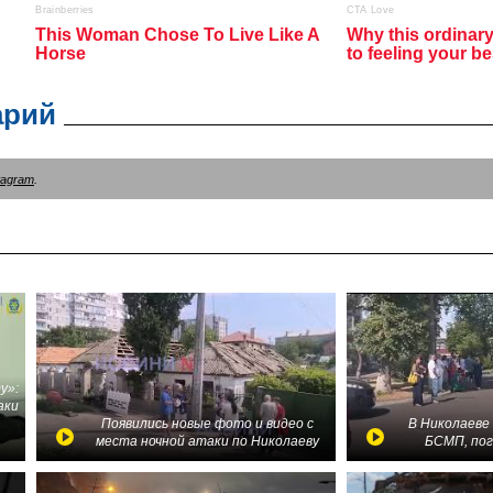
арий
tagram
.
у»:
аки
в
Появились новые фото и видео с
В Николаеве
места ночной атаки по Николаеву
БСМП, по