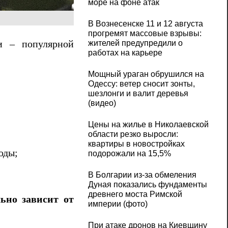
море на фоне атак
В Вознесенске 11 и 12 августа
прогремят массовые взрывы:
и – популярной
жителей предупредили о
работах на карьере
Мощный ураган обрушился на
Одессу: ветер сносит зонты,
шезлонги и валит деревья
(видео)
Цены на жилье в Николаевской
области резко выросли:
квартиры в новостройках
оды;
подорожали на 15,5%
В Болгарии из-за обмеления
Дуная показались фундаменты
древнего моста Римской
льно зависит от
империи (фото)
При атаке дронов на Киевщину