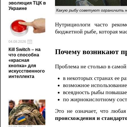
эволюция ТЦК в
Украине
Какую рыбу советуют ограничить н
Нутрициологи часто реком
бюджетной рыбе, которая мас
04.08.2026
Кill Switch – на
Почему возникают п
что способна
«красная
кнопка» для
Проблема не столько в самой
искусственного
интеллекта
в некоторых странах ее р
возможное использование 
всеядность рыбы повышае
по жирнокислотному соста
Это не означает, что люба
происхождения и стандарто