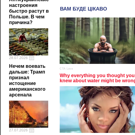
настроения
быстро растут в
Польше. В чем
причина?
28.07.2026
Нечем воевать
дальше: Трамп
признал
истощение
американского
арсенала
27.07.2026