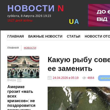
НОВОСТИ
N
суббота, 8 Августа 2026 19:23
U
A
1627 дней войны
ГЛАВНАЯ
ВАЖНЫЕ НОВОСТИ
СТАТЬИ
НОВОСТИ ОТ
ГЛАВНАЯ
НОВОСТИ
Какую рыбу сове
ее заменить
24.04.2026 в 05:19
4664
читати
Вчера
Америке
грозит «мать
всех
кризисов»: не
поздоровится