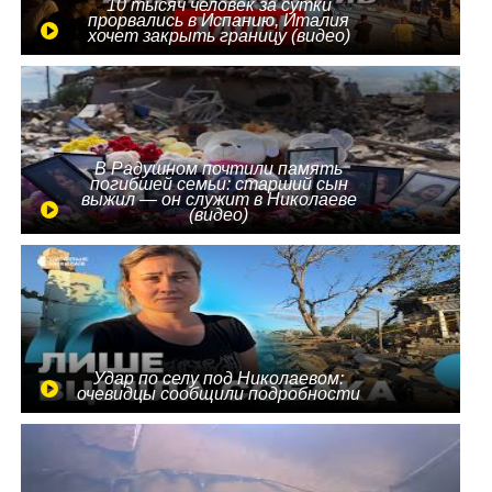
10 тысяч человек за сутки
прорвались в Испанию, Италия
хочет закрыть границу (видео)
В Радушном почтили память
погибшей семьи: старший сын
выжил — он служит в Николаеве
(видео)
Удар по селу под Николаевом:
очевидцы сообщили подробности