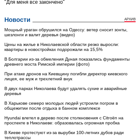
Новости
АРХИВ
Мощный ураган обрушился на Одессу: ветер сносит зонты,
шезлонги и валит деревья (видео)
Цены на жилье в Николаевской области резко выросли:
квартиры в новостройках подорожали на 15,5%
В Болгарии из-за обмеления Дуная показались фундаменты
древнего моста Римской империи (фото)
При атаке дронов на Киевщину погибли директор киевского
лицея, ее муж и трехлетний внук
В двух парках Николаева будут удалять сухие и аварийные
деревья
В Харькове семеро молодых людей устроили погром в
общежитии после отдыха в банном комплексе
Hyundai влетел в дерево после столкновения с Citroën на
проспекте в Николаеве: образовалась огромная пробка
В Киеве протестуют из-за вырубки 100-летних дубов ради
теплотрассы