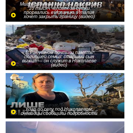
Миграционный кризис в Европе: до
10 тысяч человек за сутки
прорвались в Испанию, Италия
хочет закрыть границу (видео)
В Радушном почтили память
погибшей семьи: старший сын
выжил — он служит в Николаеве
(видео)
Удар по селу под Николаевом:
очевидцы сообщили подробности