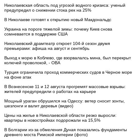
Николаевская область под угрозой водного кризиса: ученый
предупредил о снижении стока рек на 25%
В Николаеве готовят к открытию новый Макдональдс
Украина на пороге тяжелой зимы: почему Киев снова
сомневается в поддержке США
Николаевский драмтеатр откроет 104-й сезон двумя
премьерами: афиша на август и сентябрь
Выход к морю в Коблево, где взорвалалсь мина, был перекрыт
колючей проволокой, - ОВА
Турция ограничила проход коммерческих судов в Черное море
на фоне атак
В Вознесенске 11 и 12 августа прогремят массовые взрывы:
жителей предупредили о работах на карьере
Мощный ураган обрушился на Одессу: ветер сносит зонты,
шезлонги и валит деревья (видео)
Цены на жилье в Николаевской области резко выросли:
квартиры в новостройках подорожали на 15,5%
В Болгарии из-за обмеления Дуная показались фундаменты
древнего моста Римской империи (фото)