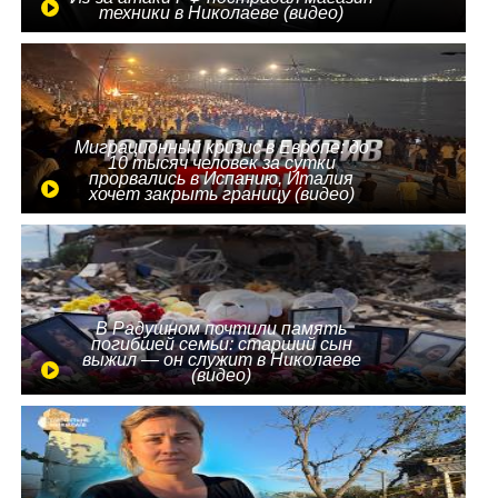
техники в Николаеве (видео)
Миграционный кризис в Европе: до
10 тысяч человек за сутки
прорвались в Испанию, Италия
хочет закрыть границу (видео)
В Радушном почтили память
погибшей семьи: старший сын
выжил — он служит в Николаеве
(видео)