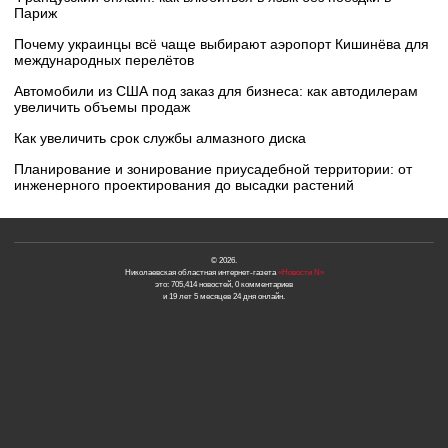
Париж
Почему украинцы всё чаще выбирают аэропорт Кишинёва для
международных перелётов
Автомобили из США под заказ для бизнеса: как автодилерам
увеличить объемы продаж
Как увеличить срок службы алмазного диска
Планирование и зонирование приусадебной территории: от
инженерного проектирования до высадки растений
© 2026.
Николаевская областная интернет-газета
«Новости N»
это: 705,414 новостей, 0 комментариев
и 19 лет 5 месяцев 24 дня онлайн.