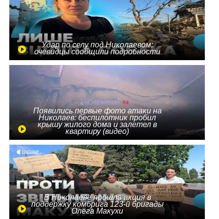
Удар по селу под Николаевом:
очевидцы сообщили подробности
Появились первые фото атаки на
Николаев: беспилотник пробил
крышу жилого дома и залетел в
квартиру (видео)
В Николаеве прошла акция в
поддержку комбрига 123-й бригады
Олега Макухи