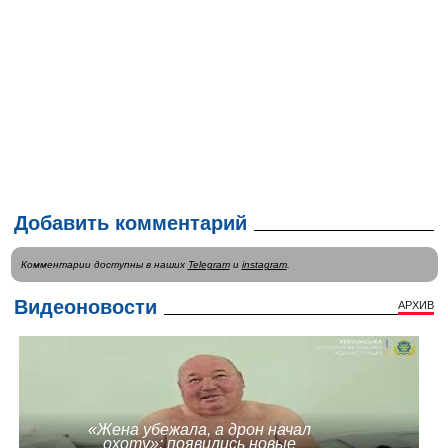
Добавить комментарий
Комментарии доступны в наших
Telegram
и
instagram
.
Видеоновости
АРХИВ
«Жена убежала, а дрон начал
охоту»: появились новые