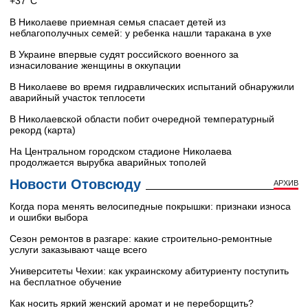
+37°C
В Николаеве приемная семья спасает детей из
неблагополучных семей: у ребенка нашли таракана в ухе
В Украине впервые судят российского военного за
изнасилование женщины в оккупации
В Николаеве во время гидравлических испытаний обнаружили
аварийный участок теплосети
В Николаевской области побит очередной температурный
рекорд (карта)
На Центральном городском стадионе Николаева
продолжается вырубка аварийных тополей
Новости Отовсюду
АРХИВ
Когда пора менять велосипедные покрышки: признаки износа
и ошибки выбора
Сезон ремонтов в разгаре: какие строительно-ремонтные
услуги заказывают чаще всего
Университеты Чехии: как украинскому абитуриенту поступить
на бесплатное обучение
Как носить яркий женский аромат и не переборщить?