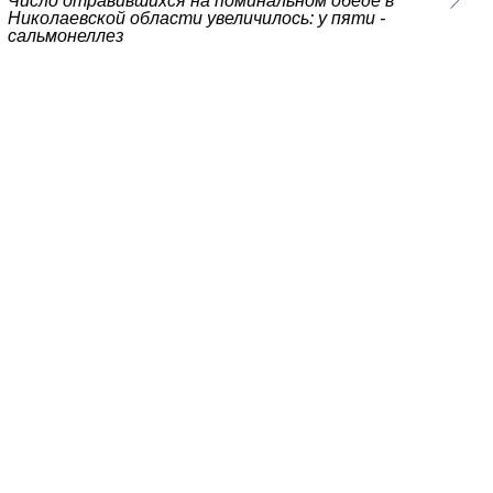
Число отравившихся на поминальном обеде в
Николаевской области увеличилось: у пяти -
сальмонеллез