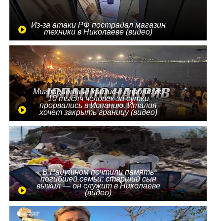
Из-за атаки РФ пострадал магазин
техники в Николаеве (видео)
Миграционный кризис в Европе: до
10 тысяч человек за сутки
прорвались в Испанию, Италия
хочет закрыть границу (видео)
В Радушном почтили память
погибшей семьи: старший сын
выжил — он служит в Николаеве
(видео)