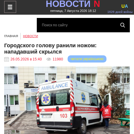
НОВОСТИ
N
U
A
пятница, 7 Августа 2026 18:12
1626 дней войны
ГЛАВНАЯ
НОВОСТИ
Городского голову ранили ножом:
нападавший скрылся
читати українською
26.05.2026 в 15:40
11980