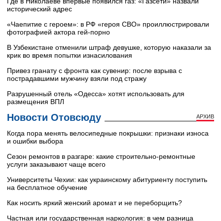
Где в Николаеве впервые появился газ: «Газсети» назвали
исторический адрес
«Чаепитие с героем»: в РФ «героя СВО» проиллюстрировали
фотографией актора гей-порно
В Узбекистане отменили штраф девушке, которую наказали за
крик во время попытки изнасилования
Привез гранату с фронта как сувенир: после взрыва с
пострадавшими мужчину взяли под стражу
Разрушенный отель «Одесса» хотят использовать для
размещения ВПЛ
Новости Отовсюду
АРХИВ
Когда пора менять велосипедные покрышки: признаки износа
и ошибки выбора
Сезон ремонтов в разгаре: какие строительно-ремонтные
услуги заказывают чаще всего
Университеты Чехии: как украинскому абитуриенту поступить
на бесплатное обучение
Как носить яркий женский аромат и не переборщить?
Частная или государственная наркология: в чем разница