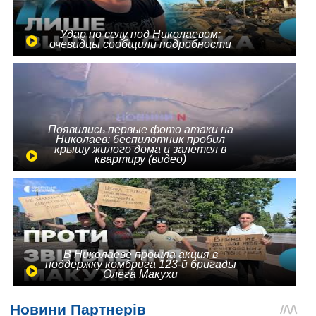
Удар по селу под Николаевом:
очевидцы сообщили подробности
Появились первые фото атаки на
Николаев: беспилотник пробил
крышу жилого дома и залетел в
квартиру (видео)
В Николаеве прошла акция в
поддержку комбрига 123-й бригады
Олега Макухи