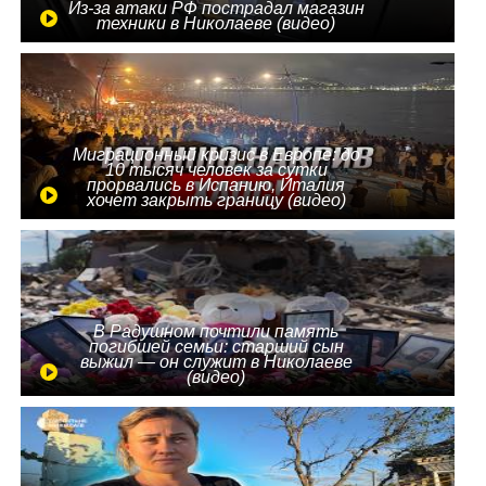
Из-за атаки РФ пострадал магазин
техники в Николаеве (видео)
Миграционный кризис в Европе: до
10 тысяч человек за сутки
прорвались в Испанию, Италия
хочет закрыть границу (видео)
В Радушном почтили память
погибшей семьи: старший сын
выжил — он служит в Николаеве
(видео)