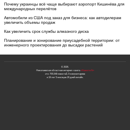
Почему украинцы всё чаще выбирают аэропорт Кишинёва для
международных перелётов
Автомобили из США под заказ для бизнеса: как автодилерам
увеличить объемы продаж
Как увеличить срок службы алмазного диска
Планирование и зонирование приусадебной территории: от
инженерного проектирования до высадки растений
© 2026.
Николаевская областная интернет-газета
«Новости N»
это: 705,548 новостей, 0 комментариев
и 19 лет 5 месяцев 26 дней онлайн.