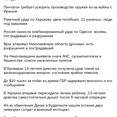
Пентагон требует ускорить производство оружия из-за войны с
Ираном
Ракетный удар по Харькову: двое погибших, 12 раненых, люди
под завалами
Россия нанесла комбинированный удар по Одессе: восемь
пострадавших и разрушения
Враг атаковал Николаевскую область дронами: есть
разрушения и пострадавший
На Николаевщине выявили очаги АЧС, сальмонеллеза и
бешенства: список населенных пунктов
В Броварах 13-летняя девочка получила удар током на
железнодорожном вокзале: состояние крайне тяжелое
До $10 тысяч за побег из армии:ГБР задержало военного и его
сообщников
В Украине впервые пересадили легкие ребенку: 13-летняя
девочка самостоятельно дышит после 8-часовой операции
Из-за обмеления Дуная в Будапеште нашли останки двух
немецких солдат и военный мотоцикл