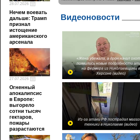
28.07.2026
Нечем воевать
Видеоновости
дальше: Трамп
признал
истощение
американского
арсенала
«Жена убежала, а дрон начал охот
появились новые подробности ат
на фермера из Николаевщины 
Херсоне (видео)
27.07.2026
Огненный
апокалипсис
в Европе:
выгорело
сотни тысяч
гектаров,
Из-за атаки РФ пострадал магаз
пожары
техники в Николаеве (видео)
разрастаются