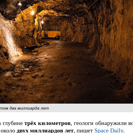
стом два миллиарда лет
а глубине
трёх километров
, геологи обнаружили во
 около
двух миллиардов лет
, пишет
Space Daily
.