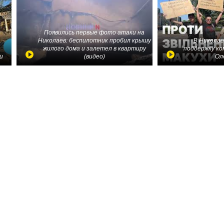
Появились первые фото атаки на
Николаев: беспилотник пробил крышу
В Николае
жилого дома и залетел в квартиру
поддержку ко
и
(видео)
Ол