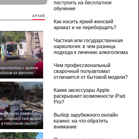
поступить на бесплатное
обучение
АРХИВ
Как носить яркий женский
аромат и не переборщить?
Частная или государственная
наркология: в чем разница
подхода к лечению алкоголизма
Чем профессиональный
 простились с врачом
сварочный полуавтомат
гибшим на фронте
отличается от бытовой модели?
Какие аксессуары Apple
раскрывают возможности iPad
Pro?
м почтили память
Выбор зарубежного онлайн
и: старший сын выжил
казино: на что обратить
 в Николаеве (видео)
внимание