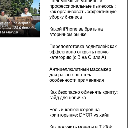
Поломоечные машины и
профессиональные пылесосы:
как организовать эффективную
уборку бизнеса
ве прошла акция в
мбрига 123-й бригады
Какой iPhone выбрать на
ега Макухи
вторичном рынке
Переподготовка водителей: как
эффективно открыть новую
категорию (с B на C или А)
Антицеллюлитный массажер
для разных зон тела:
особенности применения
Как безопасно обменять крипту:
гайд для новичка
Роль инфлюенсеров на
крипторынке: DYOR vs хайп
Как получить монеты в TikTok