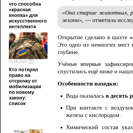
что способна
«красная
«Она старше животных, ра
кнопка» для
жизни»
, — отметила иссл
искусственного
интеллекта
Открытие сделано в шахте
«
Это одно из немногих мест 
глубине.
03.08.2026
Учёные впервые зафиксиро
Кто потерял
спустились ещё ниже и нашл
право на
отсрочку от
Особенности находки:
мобилизации
по новому
Вода оказалась
в десять 
закону:
список
При контакте с воздухо
железа с кислородом.
Химический состав ука