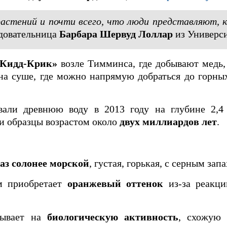
стений и почти всего, что люди представляют, 
едовательница
Барбара Шервуд Лоллар
из Универси
Кидд‑Крик»
возле Тимминса, где добывают медь,
на суше, где можно напрямую добраться до горны
вали древнюю воду в 2013 году на глубине 2,4
и образцы возрастом около
двух миллиардов лет
.
раз солонее морской
, густая, горькая, с серным зап
м приобретает
оранжевый оттенок
из‑за реакци
зывает на
биологическую активность
, схожую 