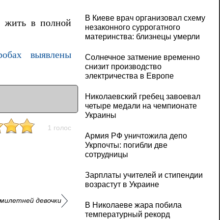
В Киеве врач организовал схему
е жить в полной
незаконного суррогатного
материнства: близнецы умерли
робах выявлены
Солнечное затмение временно
снизит производство
электричества в Европе
Николаевский гребец завоевал
четыре медали на чемпионате
Украины
1 голос
Армия РФ уничтожила депо
Укрпочты: погибли две
сотрудницы
Зарплаты учителей и стипендии
возрастут в Украине
емилетней девочки
В Николаеве жара побила
температурный рекорд