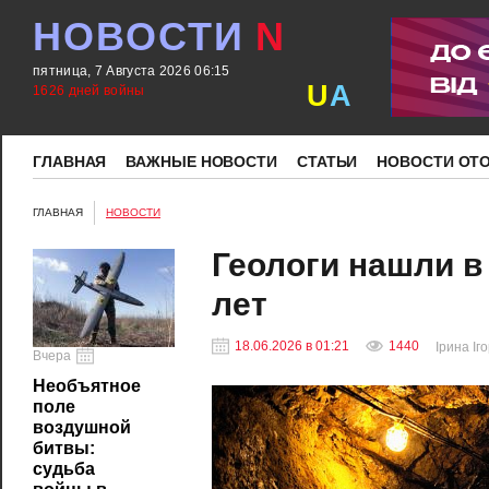
НОВОСТИ
N
пятница, 7 Августа 2026 06:15
U
A
1626 дней войны
ГЛАВНАЯ
ВАЖНЫЕ НОВОСТИ
СТАТЬИ
НОВОСТИ ОТ
ГЛАВНАЯ
НОВОСТИ
Геологи нашли в
лет
18.06.2026 в 01:21
1440
Ірина Іг
Вчера
Необъятное
поле
воздушной
битвы:
судьба