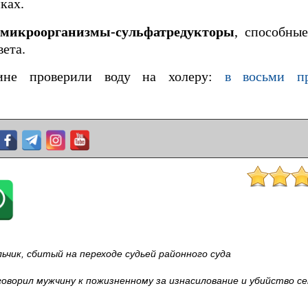
ках.
ы
микроорганизмы‑сульфатредукторы
, способны
вета.
ине проверили воду на холеру:
в восьми п
ьчик, сбитый на переходе судьей районного суда
говорил мужчину к пожизненному за изнасилование и убийство с