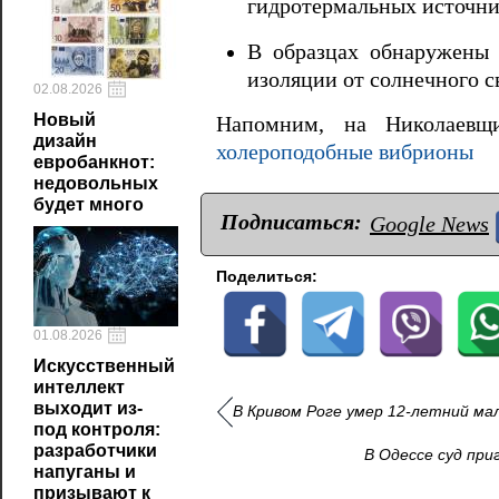
гидротермальных источни
В образцах обнаружен
изоляции от солнечного с
02.08.2026
Новый
Напомним, на Николаевщ
дизайн
холероподобные вибрионы
евробанкнот:
недовольных
будет много
Подписаться:
Google News
Поделиться:
01.08.2026
Искусственный
интеллект
выходит из-
В Кривом Роге умер 12‑летний мал
под контроля:
разработчики
В Одессе суд при
напуганы и
призывают к