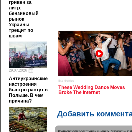
гривен за
литр:
бензиновый
рынок
Украины
трещит по
швам
29.07.2026
Антиукраинские
настроения
быстро растут в
Польше. В чем
причина?
Добавить коммент
Комментарии доступны в наших
Telegram
и
ins