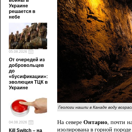
войны в
Украине
решается в
небе
05.08.2026
От очередей из
добровольцев
до
«бусификации»:
эволюция ТЦК в
Украине
Геологи нашли в Канаде воду возра
На севере
Онтарио
, почти н
04.08.2026
изолирована в горной породе
Кill Switch – на