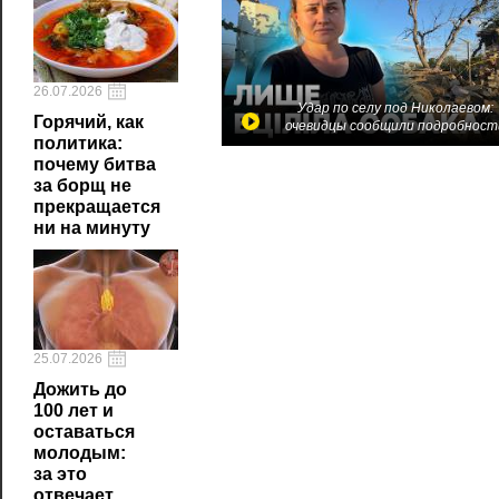
26.07.2026
Удар по селу под Николаевом:
Горячий, как
очевидцы сообщили подробност
политика:
почему битва
за борщ не
прекращается
ни на минуту
25.07.2026
Дожить до
100 лет и
оставаться
молодым:
за это
отвечает