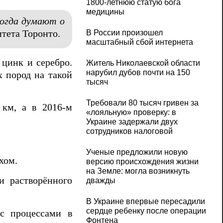
1800-летнюю статую бога
медицины
когда думают о
тета Торонто.
В России произошел
масштабный сбой интернета
 цинк и серебро.
Житель Николаевской области
нарубил дубов почти на 150
х пород на такой
тысяч
Требовали 80 тысяч гривен за
 км, а в 2016‑м
«лояльную» проверку: в
Украине задержали двух
сотрудников налоговой
Ученые предложили новую
ахом.
версию происхождения жизни
на Земле: могла возникнуть
и растворённого
дважды
В Украине впервые пересадили
сердце ребенку после операции
с процессами в
Фонтена