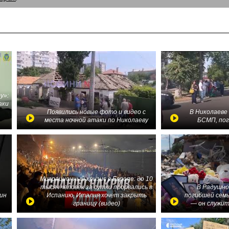
у»:
аки
в
Появились новые фото и видео с
В Николаеве
места ночной атаки по Николаеву
БСМП, по
Миграционный кризис в Европе: до 10
тысяч человек за сутки прорвались в
В Радушно
ин
Испанию, Италия хочет закрыть
погибшей семь
границу (видео)
— он служит