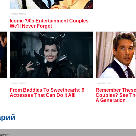
арий
tagram
.