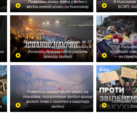
в
Появились новые фото и видео с
В Николаеве
места ночной атаки по Николаеву
БСМП, по
Миграционный кризис в Европе: до 10
тысяч человек за сутки прорвались в
В Радушно
ин
Испанию, Италия хочет закрыть
погибшей семь
границу (видео)
— он служит
Появились первые фото атаки на
Николаев: беспилотник пробил крышу
В Николае
жилого дома и залетел в квартиру
поддержку ко
и
(видео)
Ол