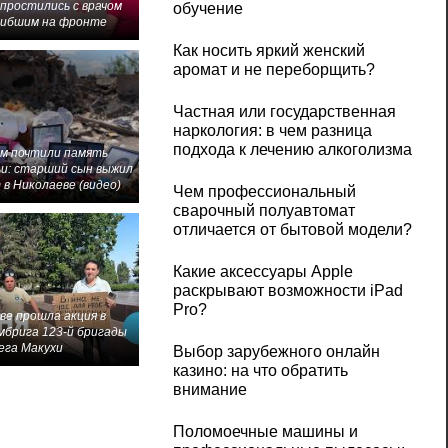
 простились с врачом
обучение
гибшим на фронте
Как носить яркий женский
аромат и не переборщить?
Частная или государственная
наркология: в чем разница
подхода к лечению алкоголизма
м почтили память
и: старший сын выжил
 в Николаеве (видео)
Чем профессиональный
сварочный полуавтомат
отличается от бытовой модели?
Какие аксессуары Apple
раскрывают возможности iPad
Pro?
ве прошла акция в
мбрига 123-й бригады
ега Макухи
Выбор зарубежного онлайн
казино: на что обратить
внимание
Поломоечные машины и