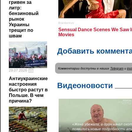
гривен за
литр:
бензиновый
рынок
Украины
трещит по
швам
Добавить коммент
Комментарии доступны в наших
Telegram
и
ins
29.07.2026
Антиукраинские
Видеоновости
настроения
быстро растут в
Польше. В чем
причина?
«Жена убежала, а дрон начал охот
появились новые подробности ат