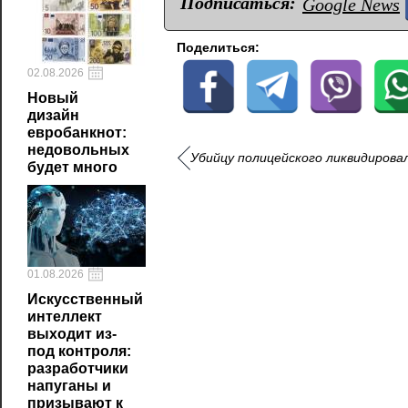
Подписаться:
Google News
Поделиться:
02.08.2026
Новый
дизайн
евробанкнот:
недовольных
Убийцу полицейского ликвидирова
будет много
01.08.2026
Искусственный
интеллект
выходит из-
под контроля:
разработчики
напуганы и
призывают к