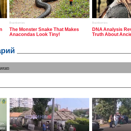
арий
tagram
.
у»:
аки