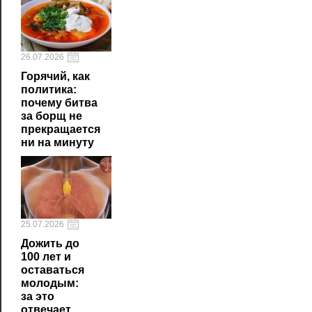
26.07.2026
Горячий, как
политика:
почему битва
за борщ не
прекращается
ни на минуту
25.07.2026
Дожить до
100 лет и
оставаться
молодым:
за это
отвечает