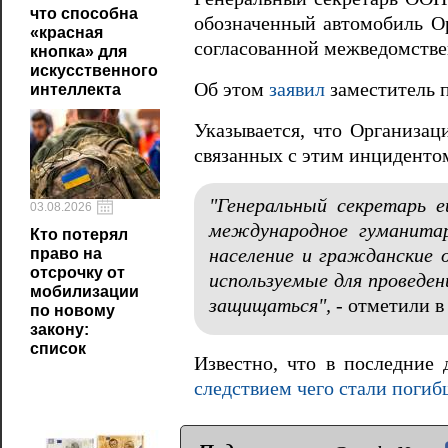
что способна
обозначенный автомобиль О
«красная
согласованной межведомстве
кнопка» для
искусственного
Об этом
заявил
заместитель п
интеллекта
Указывается, что Организац
связанных с этим инциденто
"Генеральный секретарь 
03.08.2026
международное гуманитар
Кто потерял
право на
население и гражданские 
отсрочку от
используемые для проведе
мобилизации
защищаться",
- отметили в
по новому
закону:
список
Известно, что в последние
следствием чего стали погиб