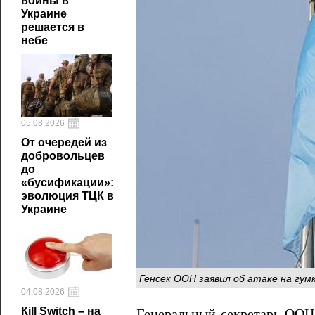
войны в
Украине
решается в
небе
05.08.2026
От очередей из
добровольцев
до
«бусификации»:
эволюция ТЦК в
Украине
Генсек ООН заявил об атаке на гум
04.08.2026
Кill Switch – на
Генеральный секретарь ООН 