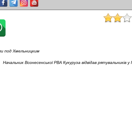
ли под Хмельницким
Начальник Вознесенської РВА Кукуруза відвідав рятувальників у 