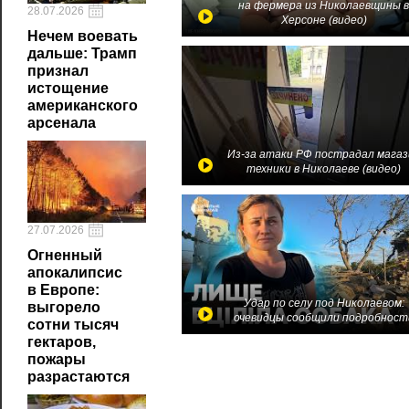
на фермера из Николаевщины 
28.07.2026
Херсоне (видео)
Нечем воевать
дальше: Трамп
признал
истощение
американского
арсенала
Из-за атаки РФ пострадал магаз
техники в Николаеве (видео)
27.07.2026
Огненный
апокалипсис
в Европе:
Удар по селу под Николаевом:
выгорело
очевидцы сообщили подробност
сотни тысяч
гектаров,
пожары
разрастаются