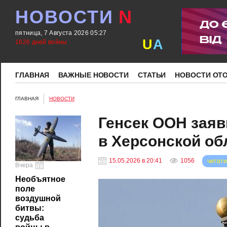
НОВОСТИ
N
пятница, 7 Августа 2026 05:27
U
A
1626 дней войны
ГЛАВНАЯ
ВАЖНЫЕ НОВОСТИ
СТАТЬИ
НОВОСТИ ОТ
ГЛАВНАЯ
НОВОСТИ
Генсек ООН заяв
в Херсонской об
15.05.2026 в 20:41
1056
читати
Вчера
Необъятное
поле
воздушной
битвы:
судьба