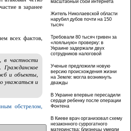
масштабный сбой интернета
астие в заранее
Житель Николаевской области
нарубил дубов почти на 150
тысяч
Требовали 80 тысяч гривен за
ем всех фактов,
«лояльную» проверку: в
Украине задержали двух
сотрудников налоговой
, в частности
Ученые предложили новую
. Гражданское
версию происхождения жизни
ужб и объекты,
на Земле: могла возникнуть
но уважаться и
дважды
В Украине впервые пересадили
сердце ребенку после операции
нным обстрелом,
Фонтена
В Киеве врач организовал схему
незаконного суррогатного
материнства: близнецы умерли