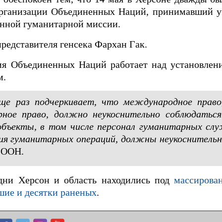
рганизации Объединенных Наций, принимавший уч
нной гуманитарной миссии.
редставителя генсека Фархан Гак.
ия Объединенных Наций работает над установлени
м.
еще раз подчеркивает, что международное право
ное право, должно неукоснительно соблюдаться
объекты, в том числе персонал гуманитарных сл
ния гуманитарных операций, должны неукоснитель
 ООН.
 дни Херсон и область находились под
массирова
шие и десятки раненых
.