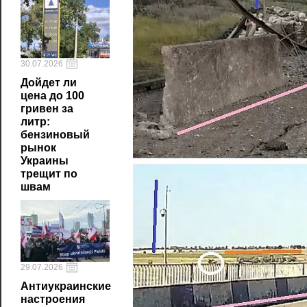
30.07.2026
Дойдет ли
цена до 100
гривен за
литр:
бензиновый
рынок
Украины
трещит по
швам
29.07.2026
Антиукраинские
настроения