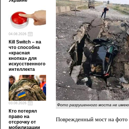
Украине
04.08.2026
Кill Switch – на
что способна
«красная
кнопка» для
искусственного
интеллекта
03.08.2026
Фото разрушенного моста не имею
Кто потерял
право на
Поврежденный мост на фото о
отсрочку от
мобилизации