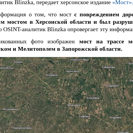
итик Blinzka, передает херсонское издание
«Мост»
нформация о том, что мост
с повреждением дор
м мостом в Херсонской области и был разруше
 OSINT-аналитик Blinzka опровергает эту информ
ликованных фото изображен
мост на трассе м
ом и Мелитополем в Запорожской области.