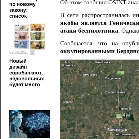
Об этом сообщил OSINT-анал
по новому
закону:
В сети распространилась и
список
якобы является Генически
атаки беспилотника.
Однако
Сообщается, что на опуб
оккупированными Бердянск
02.08.2026
Новый
дизайн
евробанкнот:
недовольных
будет много