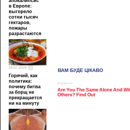
апокалипсис
в Европе:
выгорело
сотни тысяч
гектаров,
пожары
разрастаются
26.07.2026
Горячий, как
политика:
почему битва
за борщ не
прекращается
ни на минуту