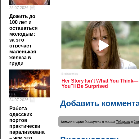
25.07.2026
Дожить до
100 лет и
оставаться
молодым:
за это
отвечает
маленькая
железа в
груди
24.07.2026
Добавить коммент
Работа
одесских
портов
Комментарии доступны в наших
Telegram
и
ins
практически
парализована
– чем это