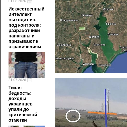
01.08.2026
Искусственный
интеллект
выходит из-
под контроля:
разработчики
напуганы и
призывают к
ограничениям
31.07.2026
Тихая
бедность:
доходы
украинцев
упали до
критической
отметки