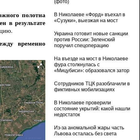
(фото)
.
ожного полотна
В Николаеве «Форд» въехал в
«Сузуки», выезжая на мост
н в результате
ацию.
Украина готовит новые санкции
против России: Зеленский
ежду временно
поручил спецоперацию
На въезде на мост в Николаеве
фура столкнулась с
«Мицубиси»: образовался затор
Сотрудников ТЦК разоблачили в
фиктивных мобилизациях
В Николаеве проверили
состояние укрытий: какой нашли
недостаток
Из-за аномальной жары часть
Львова осталась без света