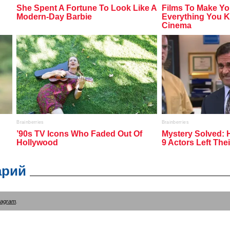
арий
tagram
.