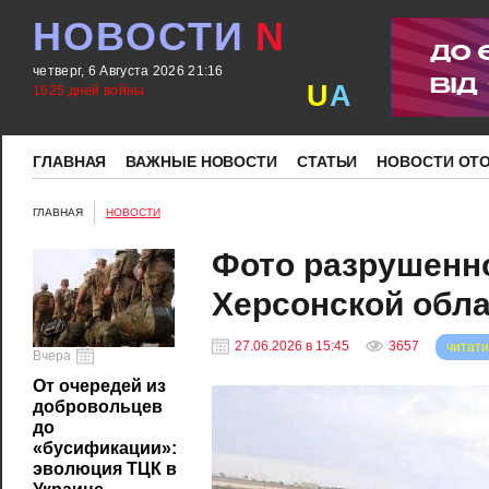
НОВОСТИ
N
четверг, 6 Августа 2026 21:16
U
A
1625 дней войны
ГЛАВНАЯ
ВАЖНЫЕ НОВОСТИ
СТАТЬИ
НОВОСТИ ОТ
ГЛАВНАЯ
НОВОСТИ
Фото разрушенно
Херсонской обла
27.06.2026 в 15:45
3657
читати
Вчера
От очередей из
добровольцев
до
«бусификации»:
эволюция ТЦК в