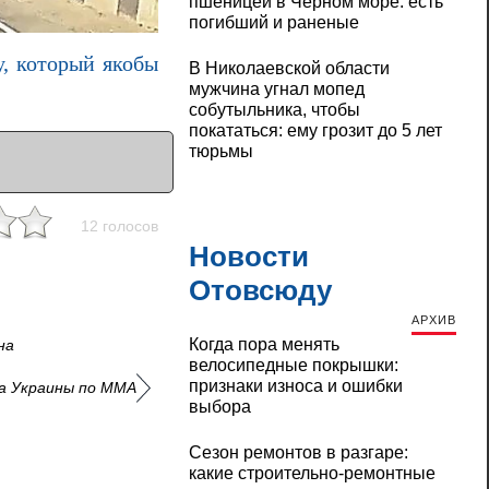
пшеницей в Черном море: есть
погибший и раненые
у, который якобы
В Николаевской области
мужчина угнал мопед
собутыльника, чтобы
покататься: ему грозит до 5 лет
тюрьмы
12 голосов
Новости
Отовсюду
АРХИВ
Когда пора менять
на
велосипедные покрышки:
признаки износа и ошибки
а Украины по ММА
выбора
Сезон ремонтов в разгаре:
какие строительно-ремонтные