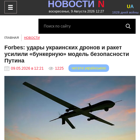
НОВОСТИ
N
U
A
воскресенье, 9 Августа 2026 12:27
1628 дней войны
ГЛАВНАЯ
НОВОСТИ
Forbes: удары украинских дронов и ракет
усилили «бункерную» модель безопасности
Путина
читати українською
09.05.2026 в 12:21
1225