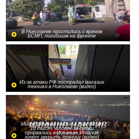
В Николаеве простились с врачом
БСМП, погибшим на фронте
Из-за атаки РФ пострадал магазин
техники в Николаеве (видео)
Миграционный кризис в Европе: до
10 тысяч человек за сутки
прорвались в Испанию, Италия
хочет закрыть границу (видео)