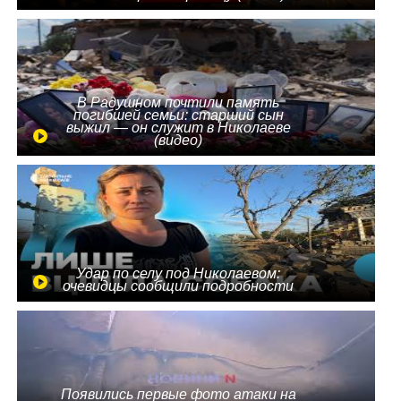
В Радушном почтили память
погибшей семьи: старший сын
выжил — он служит в Николаеве
(видео)
Удар по селу под Николаевом:
очевидцы сообщили подробности
Появились первые фото атаки на