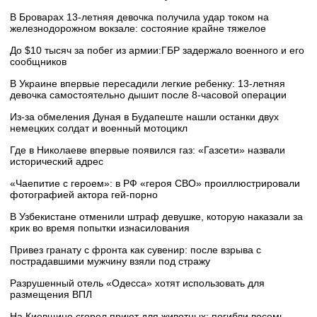
В Броварах 13-летняя девочка получила удар током на
железнодорожном вокзале: состояние крайне тяжелое
До $10 тысяч за побег из армии:ГБР задержало военного и его
сообщников
В Украине впервые пересадили легкие ребенку: 13-летняя
девочка самостоятельно дышит после 8-часовой операции
Из-за обмеления Дуная в Будапеште нашли останки двух
немецких солдат и военный мотоцикл
Где в Николаеве впервые появился газ: «Газсети» назвали
исторический адрес
«Чаепитие с героем»: в РФ «героя СВО» проиллюстрировали
фотографией актора гей-порно
В Узбекистане отменили штраф девушке, которую наказали за
крик во время попытки изнасилования
Привез гранату с фронта как сувенир: после взрыва с
пострадавшими мужчину взяли под стражу
Разрушенный отель «Одесса» хотят использовать для
размещения ВПЛ
На Киевщине сгорел приют для животных: погибли восемь