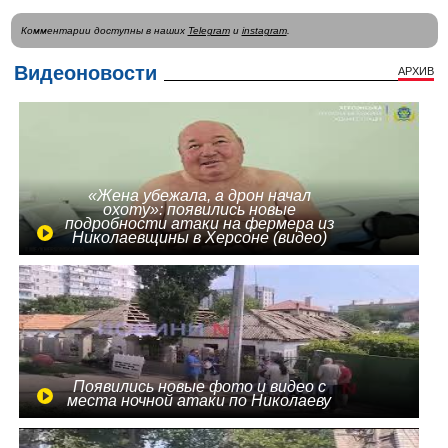
Комментарии доступны в наших
Telegram
и
instagram
.
Видеоновости
АРХИВ
«Жена убежала, а дрон начал
охоту»: появились новые
подробности атаки на фермера из
Николаевщины в Херсоне (видео)
Появились новые фото и видео с
места ночной атаки по Николаеву