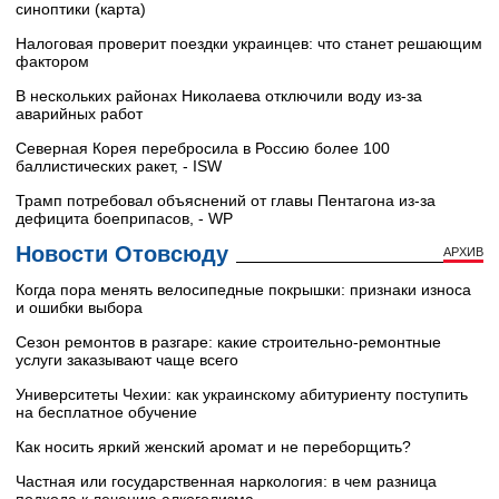
синоптики (карта)
Налоговая проверит поездки украинцев: что станет решающим
фактором
В нескольких районах Николаева отключили воду из-за
аварийных работ
Северная Корея перебросила в Россию более 100
баллистических ракет, - ISW
Трамп потребовал объяснений от главы Пентагона из-за
дефицита боеприпасов, - WP
Новости Отовсюду
АРХИВ
Когда пора менять велосипедные покрышки: признаки износа
и ошибки выбора
Сезон ремонтов в разгаре: какие строительно-ремонтные
услуги заказывают чаще всего
Университеты Чехии: как украинскому абитуриенту поступить
на бесплатное обучение
Как носить яркий женский аромат и не переборщить?
Частная или государственная наркология: в чем разница
подхода к лечению алкоголизма