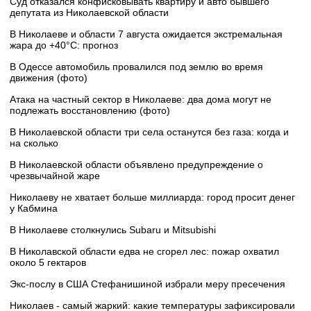
Суд отказался конфисковывать квартиру и авто бывшего
депутата из Николаевской области
В Николаеве и области 7 августа ожидается экстремальная
жара до +40°C: прогноз
В Одессе автомобиль провалился под землю во время
движения (фото)
Атака на частный сектор в Николаеве: два дома могут не
подлежать восстановлению (фото)
В Николаевской области три села останутся без газа: когда и
на сколько
В Николаевской области объявлено предупреждение о
чрезвычайной жаре
Николаеву не хватает больше миллиарда: город просит денег
у Кабмина
В Николаеве столкнулись Subaru и Mitsubishi
В Николавской области едва не сгорел лес: пожар охватил
около 5 гектаров
Экс-послу в США Стефанишиной избрали меру пресечения
Николаев - самый жаркий: какие температуры зафиксировали