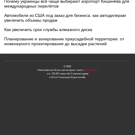
Почему украинцы всё чаще выбирают аэропорт Кишинёва для
международных перелётов
Автомобили из США под заказ для бизнеса: как автодилерам
увеличить объемы продаж
Как увеличить срок службы алмазного диска
Планирование и зонирование приусадебной территории: от
инженерного проектирования до высадки растений
© 2026.
Николаевская областная интернет-газета
«Новости N»
это: 705,307 новостей, 0 комментариев
и 19 лет 5 месяцев 23 дня онлайн.