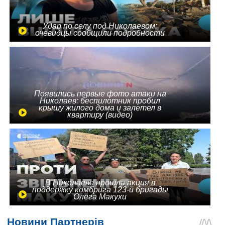
Удар по селу под Николаевом:
очевидцы сообщили подробности
Появились первые фото атаки на
Николаев: беспилотник пробил
крышу жилого дома и залетел в
квартиру (видео)
В Николаеве прошла акция в
поддержку комбрига 123-й бригады
Олега Макухи