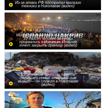
Из-за атаки РФ пострадал магазин
техники в Николаеве (видео)
Миграционный кризис в Европе: до
10 тысяч человек за сутки
прорвались в Испанию, Италия
хочет закрыть границу (видео)
В Радушном почтили память
погибшей семьи: старший сын
выжил — он служит в Николаеве
(видео)