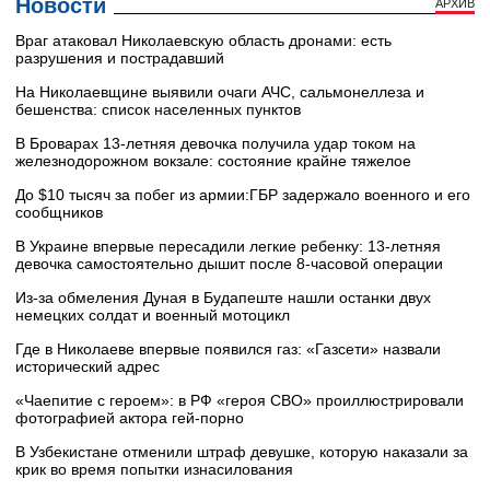
Новости
АРХИВ
Враг атаковал Николаевскую область дронами: есть
разрушения и пострадавший
На Николаевщине выявили очаги АЧС, сальмонеллеза и
бешенства: список населенных пунктов
В Броварах 13-летняя девочка получила удар током на
железнодорожном вокзале: состояние крайне тяжелое
До $10 тысяч за побег из армии:ГБР задержало военного и его
сообщников
В Украине впервые пересадили легкие ребенку: 13-летняя
девочка самостоятельно дышит после 8-часовой операции
Из-за обмеления Дуная в Будапеште нашли останки двух
немецких солдат и военный мотоцикл
Где в Николаеве впервые появился газ: «Газсети» назвали
исторический адрес
«Чаепитие с героем»: в РФ «героя СВО» проиллюстрировали
фотографией актора гей-порно
В Узбекистане отменили штраф девушке, которую наказали за
крик во время попытки изнасилования