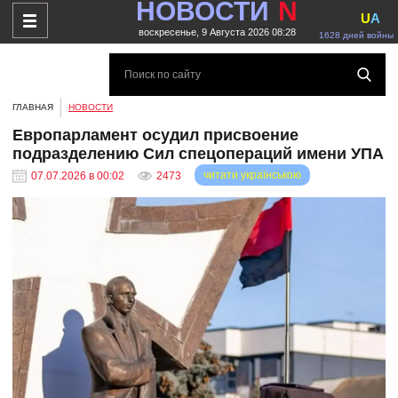
НОВОСТИ
N
U
A
воскресенье, 9 Августа 2026 08:28
1628 дней войны
ГЛАВНАЯ
НОВОСТИ
Европарламент осудил присвоение
подразделению Сил спецопераций имени УПА
читати українською
07.07.2026 в 00:02
2473