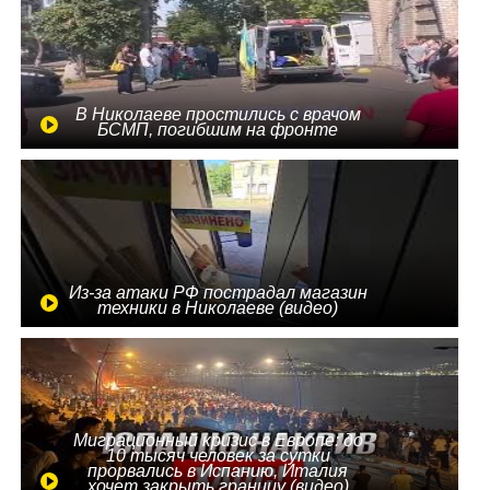
В Николаеве простились с врачом
БСМП, погибшим на фронте
Из-за атаки РФ пострадал магазин
техники в Николаеве (видео)
Миграционный кризис в Европе: до
10 тысяч человек за сутки
прорвались в Испанию, Италия
хочет закрыть границу (видео)