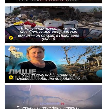
В Радушном почтили память
погибшей семьи: старший сын
выжил — он служит в Николаеве
(видео)
Удар по селу под Николаевом:
очевидцы сообщили подробности
Появились первые фото атаки на