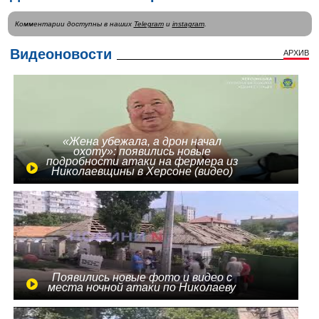
Комментарии доступны в наших
Telegram
и
instagram
.
Видеоновости
АРХИВ
«Жена убежала, а дрон начал
охоту»: появились новые
подробности атаки на фермера из
Николаевщины в Херсоне (видео)
Появились новые фото и видео с
места ночной атаки по Николаеву