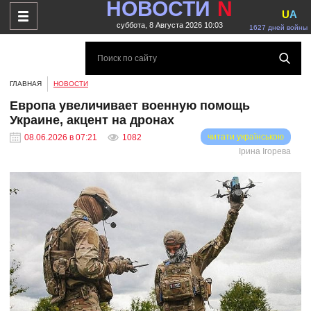
НОВОСТИ
N
U
A
суббота, 8 Августа 2026 10:03
1627 дней войны
ГЛАВНАЯ
НОВОСТИ
Европа увеличивает военную помощь
Украине, акцент на дронах
читати українською
08.06.2026 в 07:21
1082
Ірина Ігорева