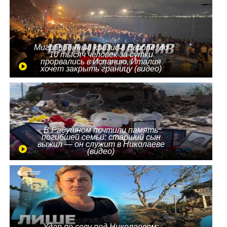
Миграционный кризис в Европе: до
10 тысяч человек за сутки
прорвались в Испанию, Италия
хочет закрыть границу (видео)
В Радушном почтили память
погибшей семьи: старший сын
выжил — он служит в Николаеве
(видео)
Удар по селу под Николаевом: