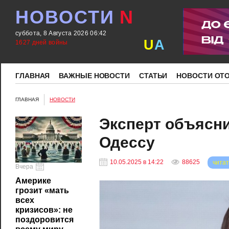
НОВОСТИ
N
суббота, 8 Августа 2026 06:42
U
A
1627 дней войны
ГЛАВНАЯ
ВАЖНЫЕ НОВОСТИ
СТАТЬИ
НОВОСТИ ОТ
ГЛАВНАЯ
НОВОСТИ
Эксперт объясни
Одессу
10.05.2025 в 14:22
88625
читат
Вчера
Америке
грозит «мать
всех
кризисов»: не
поздоровится