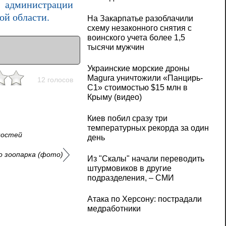
й администрации
ой области.
На Закарпатье разоблачили
схему незаконного снятия с
воинского учета более 1,5
тысячи мужчин
Украинские морские дроны
Magura уничтожили «Панцирь-
12 голосов
С1» стоимостью $15 млн в
Крыму (видео)
Киев побил сразу три
температурных рекорда за один
ностей
день
о зоопарка (фото)
Из "Скалы" начали переводить
штурмовиков в другие
подразделения, – СМИ
Атака по Херсону: пострадали
медработники