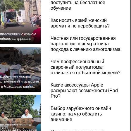
поступить на бесплатное
обучение
Как носить яркий женский
аромат и не переборщить?
 простились с врачом
Частная или государственная
гибшим на фронте
наркология: в чем разница
подхода к лечению алкоголизма
Чем профессиональный
сварочный полуавтомат
отличается от бытовой модели?
м почтили память
и: старший сын выжил
Какие аксессуары Apple
 в Николаеве (видео)
раскрывают возможности iPad
Pro?
Выбор зарубежного онлайн
казино: на что обратить
внимание
ве прошла акция в
мбрига 123-й бригады