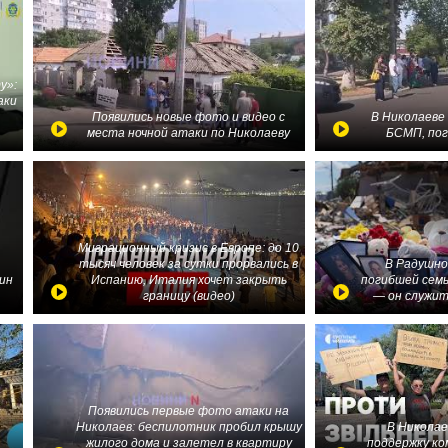
у»:
аки
в
Появились новые фото и видео с
В Николаеве
места ночной атаки по Николаеву
БСМП, по
Миграционный кризис в Европе: до 10
тысяч человек за сутки прорвались в
В Радушно
ин
Испанию, Италия хочет закрыть
погибшей семь
границу (видео)
— он служит
Появились первые фото атаки на
Николаев: беспилотник пробил крышу
В Николае
жилого дома и залетел в квартиру
поддержку ко