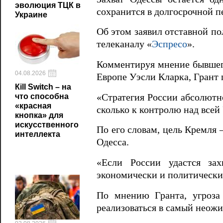
эволюция ТЦК в
сохранится в долгосрочной п
Украине
Об этом заявил отставной по
телеканалу «
Эспресо
».
Комментируя мнение бывшег
04.08.2026
Европе Уэсли Кларка, Грант 
Кill Switch – на
«Стратегия России абсолютно
что способна
«красная
сколько к контролю над всей
кнопка» для
искусственного
По его словам, цель Кремля 
интеллекта
Одесса.
«Если России удастся за
экономически и политически
По мнению Гранта, угроза 
реализоваться в самый неож