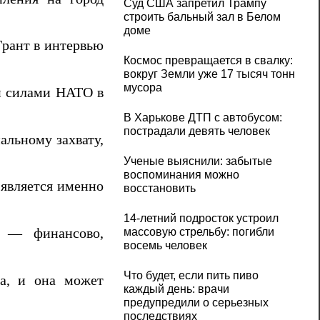
Суд США запретил Трампу
строить бальный зал в Белом
доме
Грант в интервью
Космос превращается в свалку:
вокруг Земли уже 17 тысяч тонн
мусора
и силами НАТО в
В Харькове ДТП с автобусом:
пострадали девять человек
альному захвату,
Ученые выяснили: забытые
воспоминания можно
 является именно
восстановить
14-летний подросток устроил
у — финансово,
массовую стрельбу: погибли
восемь человек
Что будет, если пить пиво
да, и она может
каждый день: врачи
предупредили о серьезных
последствиях