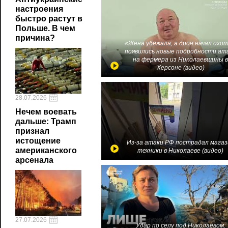
настроения
быстро растут в
Польше. В чем
причина?
«Жена убежала, а дрон начал охот
появились новые подробности ат
на фермера из Николаевщины 
Херсоне (видео)
28.07.2026
Нечем воевать
дальше: Трамп
признал
истощение
Из-за атаки РФ пострадал магаз
американского
техники в Николаеве (видео)
арсенала
27.07.2026
Удар по селу под Николаевом: