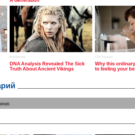
арий
tagram
.