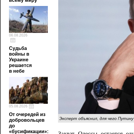
всему миру
06.08.2026
Судьба
войны в
Украине
решается
в небе
05.08.2026
От очередей из
Эксперт объяснил, для чего Путин
добровольцев
до
«бусификации»:
Захват Одессы остается од