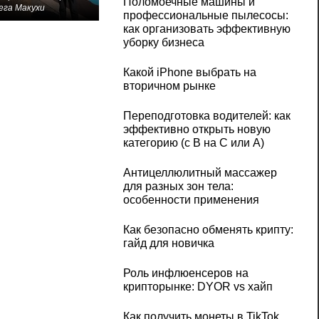
Поломоечные машины и
ега Макухи
профессиональные пылесосы:
как организовать эффективную
уборку бизнеса
Какой iPhone выбрать на
вторичном рынке
Переподготовка водителей: как
эффективно открыть новую
категорию (с B на C или А)
Антицеллюлитный массажер
для разных зон тела:
особенности применения
Как безопасно обменять крипту:
гайд для новичка
Роль инфлюенсеров на
крипторынке: DYOR vs хайп
Как получить монеты в TikTok