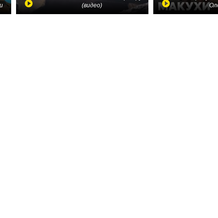
и
(видео)
Ол