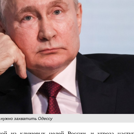
у нужно захватить Одессу
ной из ключевых целей России, и угроза насту