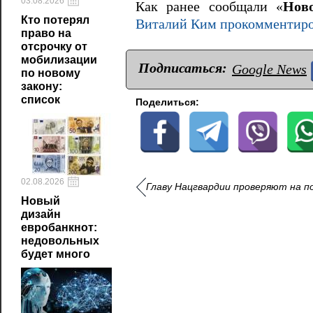
03.08.2026
Как ранее сообщали «
Нов
Кто потерял
Виталий Ким прокомментиров
право на
отсрочку от
мобилизации
Подписаться:
Google News
по новому
закону:
список
Поделиться:
02.08.2026
Главу Нацгвардии проверяют на п
Новый
дизайн
евробанкнот:
недовольных
будет много