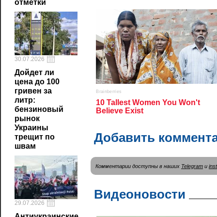
отметки
30.07.2026
Дойдет ли
цена до 100
гривен за
литр:
бензиновый
рынок
Украины
Добавить коммент
трещит по
швам
Комментарии доступны в наших
Telegram
и
ins
Видеоновости
29.07.2026
Антиукраинские