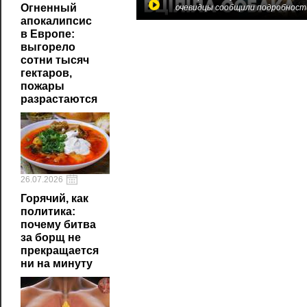
Огненный
очевидцы сообщили подробност
апокалипсис
в Европе:
выгорело
сотни тысяч
гектаров,
пожары
разрастаются
26.07.2026
Горячий, как
политика:
почему битва
за борщ не
прекращается
ни на минуту