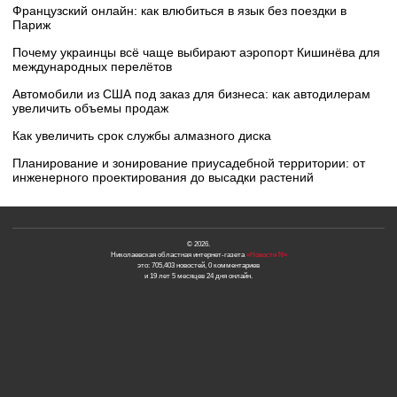
Французский онлайн: как влюбиться в язык без поездки в
Париж
Почему украинцы всё чаще выбирают аэропорт Кишинёва для
международных перелётов
Автомобили из США под заказ для бизнеса: как автодилерам
увеличить объемы продаж
Как увеличить срок службы алмазного диска
Планирование и зонирование приусадебной территории: от
инженерного проектирования до высадки растений
© 2026.
Николаевская областная интернет-газета
«Новости N»
это: 705,403 новостей, 0 комментариев
и 19 лет 5 месяцев 24 дня онлайн.