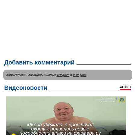
Добавить комментарий
Комментарии доступны в наших
Telegram
и
instagram
.
Видеоновости
АРХИВ
«Жена убежала, а дрон начал
охоту»: появились новые
подробности атаки на фермера из