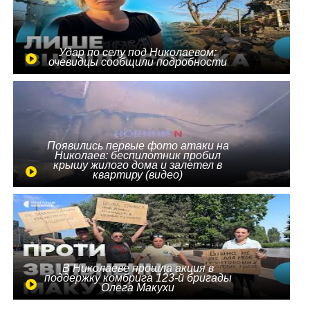
Удар по селу под Николаевом:
очевидцы сообщили подробности
Появились первые фото атаки на
Николаев: беспилотник пробил
крышу жилого дома и залетел в
квартиру (видео)
В Николаеве прошла акция в
поддержку комбрига 123-й бригады
Олега Макухи