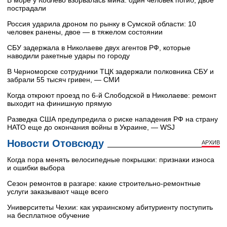
В море у Коблево взорвалась мина: один человек погиб, двое
пострадали
Россия ударила дроном по рынку в Сумской области: 10
человек ранены, двое — в тяжелом состоянии
СБУ задержала в Николаеве двух агентов РФ, которые
наводили ракетные удары по городу
В Черноморске сотрудники ТЦК задержали полковника СБУ и
забрали 55 тысяч гривен, — СМИ
Когда откроют проезд по 6-й Слободской в Николаеве: ремонт
выходит на финишную прямую
Разведка США предупредила о риске нападения РФ на страну
НАТО еще до окончания войны в Украине, — WSJ
Новости Отовсюду
АРХИВ
Когда пора менять велосипедные покрышки: признаки износа
и ошибки выбора
Сезон ремонтов в разгаре: какие строительно-ремонтные
услуги заказывают чаще всего
Университеты Чехии: как украинскому абитуриенту поступить
на бесплатное обучение