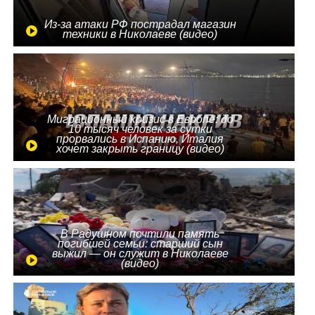
Из-за атаки РФ пострадал магазин
техники в Николаеве (видео)
Миграционный кризис в Европе: до
10 тысяч человек за сутки
прорвались в Испанию, Италия
хочет закрыть границу (видео)
В Радушном почтили память
погибшей семьи: старший сын
выжил — он служит в Николаеве
(видео)