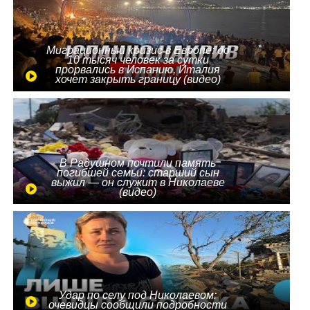
Миграционный кризис в Европе: до
10 тысяч человек за сутки
прорвались в Испанию, Италия
хочет закрыть границу (видео)
В Радушном почтили память
погибшей семьи: старший сын
выжил — он служит в Николаеве
(видео)
Удар по селу под Николаевом:
очевидцы сообщили подробности