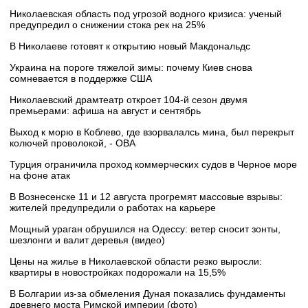
Николаевская область под угрозой водного кризиса: ученый
предупредил о снижении стока рек на 25%
В Николаеве готовят к открытию новый Макдональдс
Украина на пороге тяжелой зимы: почему Киев снова
сомневается в поддержке США
Николаевский драмтеатр откроет 104-й сезон двумя
премьерами: афиша на август и сентябрь
Выход к морю в Коблево, где взорвалалсь мина, был перекрыт
колючей проволокой, - ОВА
Турция ограничила проход коммерческих судов в Черное море
на фоне атак
В Вознесенске 11 и 12 августа прогремят массовые взрывы:
жителей предупредили о работах на карьере
Мощный ураган обрушился на Одессу: ветер сносит зонты,
шезлонги и валит деревья (видео)
Цены на жилье в Николаевской области резко выросли:
квартиры в новостройках подорожали на 15,5%
В Болгарии из-за обмеления Дуная показались фундаменты
древнего моста Римской империи (фото)