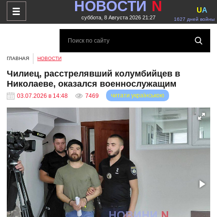
НОВОСТИ
N
U
A
суббота, 8 Августа 2026 21:27
1627 дней войны
ГЛАВНАЯ
НОВОСТИ
Чилиец, расстрелявший колумбийцев в
Николаеве, оказался военнослужащим
читати українською
03.07.2026 в 14:48
7469