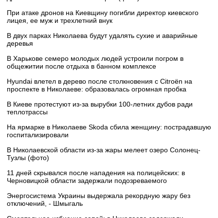
При атаке дронов на Киевщину погибли директор киевского
лицея, ее муж и трехлетний внук
В двух парках Николаева будут удалять сухие и аварийные
деревья
В Харькове семеро молодых людей устроили погром в
общежитии после отдыха в банном комплексе
Hyundai влетел в дерево после столкновения с Citroën на
проспекте в Николаеве: образовалась огромная пробка
В Киеве протестуют из-за вырубки 100-летних дубов ради
теплотрассы
На ярмарке в Николаеве Skoda сбила женщину: пострадавшую
госпитализировали
В Николаевской области из-за жары мелеет озеро Солонец-
Тузлы (фото)
11 дней скрывался после нападения на полицейских: в
Черновицкой области задержали подозреваемого
Энергосистема Украины выдержала рекордную жару без
отключений, - Шмыгаль