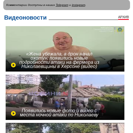
Комментарии доступны в наших
Telegram
и
instagram
.
Видеоновости
АРХИВ
«Жена убежала, а дрон начал
охоту»: появились новые
подробности атаки на фермера из
Николаевщины в Херсоне (видео)
Появились новые фото и видео с
места ночной атаки по Николаеву