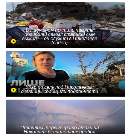
В Радушном почтили память
погибшей семьи: старший сын
выжил — он служит в Николаеве
(видео)
Удар по селу под Николаевом:
очевидцы сообщили подробности
Появились первые фото атаки на
Николаев: беспилотник пробил