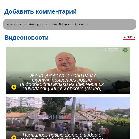
Добавить комментарий
Комментарии доступны в наших
Telegram
и
instagram
.
Видеоновости
АРХИВ
«Жена убежала, а дрон начал
охоту»: появились новые
подробности атаки на фермера из
Николаевщины в Херсоне (видео)
Появились новые фото и видео с