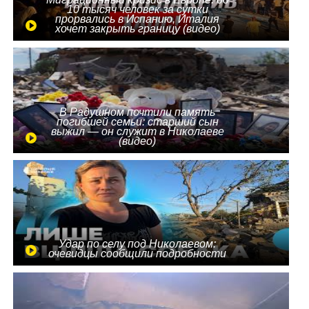
10 тысяч человек за сутки
прорвались в Испанию, Италия
хочет закрыть границу (видео)
В Радушном почтили память
погибшей семьи: старший сын
выжил — он служит в Николаеве
(видео)
Удар по селу под Николаевом:
очевидцы сообщили подробности