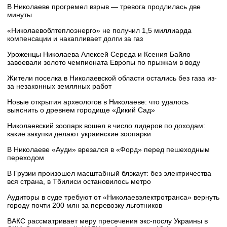
В Николаеве прогремел взрыв — тревога продлилась две
минуты
«Николаевоблтеплоэнерго» не получил 1,5 миллиарда
компенсации и накапливает долги за газ
Уроженцы Николаева Алексей Середа и Ксения Байло
завоевали золото чемпионата Европы по прыжкам в воду
Жители поселка в Николаевской области остались без газа из-
за незаконных земляных работ
Новые открытия археологов в Николаеве: что удалось
выяснить о древнем городище «Дикий Сад»
Николаевский зоопарк вошел в число лидеров по доходам:
какие закупки делают украинские зоопарки
В Николаеве «Ауди» врезался в «Форд» перед пешеходным
переходом
В Грузии произошел масштабный блэкаут: без электричества
вся страна, в Тбилиси остановилось метро
Аудиторы в суде требуют от «Николаевэлектротранса» вернуть
городу почти 200 млн за перевозку льготников
ВАКС рассматривает меру пресечения экс-послу Украины в