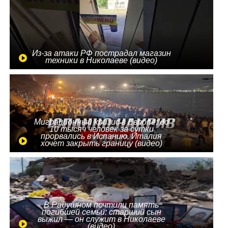
Из-за атаки РФ пострадал магазин
техники в Николаеве (видео)
Миграционный кризис в Европе: до
10 тысяч человек за сутки
прорвались в Испанию, Италия
хочет закрыть границу (видео)
В Радушном почтили память
погибшей семьи: старший сын
выжил — он служит в Николаеве
(видео)