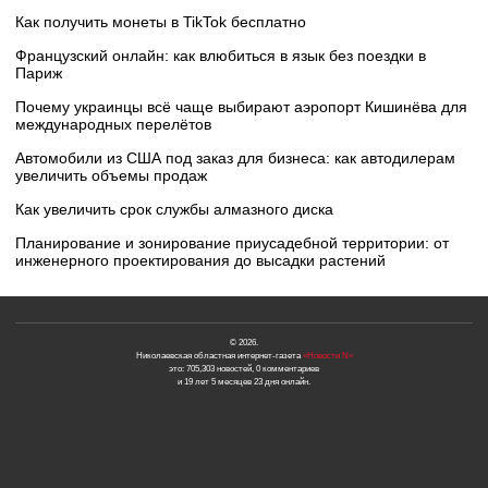
Как получить монеты в TikTok бесплатно
Французский онлайн: как влюбиться в язык без поездки в
Париж
Почему украинцы всё чаще выбирают аэропорт Кишинёва для
международных перелётов
Автомобили из США под заказ для бизнеса: как автодилерам
увеличить объемы продаж
Как увеличить срок службы алмазного диска
Планирование и зонирование приусадебной территории: от
инженерного проектирования до высадки растений
© 2026.
Николаевская областная интернет-газета
«Новости N»
это: 705,303 новостей, 0 комментариев
и 19 лет 5 месяцев 23 дня онлайн.