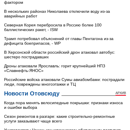
фактором
В нескольких районах Николаева отключили воду из-за
аварийных работ
Северная Корея перебросила в Россию более 100
баллистических ракет, - ISW
Трамп потребовал объяснений от главы Пентагона из-за
дефицита боеприпасов, - WP
В Херсонской области российский дрон атаковал автобус:
шестеро пострадавших
Дроны атаковали Ярославль: горит крупнейший НПЗ
«Славнефть‑ЯНОС»
Российские войска атаковали Сумы авиабомбами: пострадали
люди, повреждены многоэтажки и ТЦ
Новости Отовсюду
АРХИВ
Когда пора менять велосипедные покрышки: признаки износа
и ошибки выбора
Сезон ремонтов в разгаре: какие строительно-ремонтные
услуги заказывают чаще всего
Университеты Чехии: как украинскому абитуриенту поступить