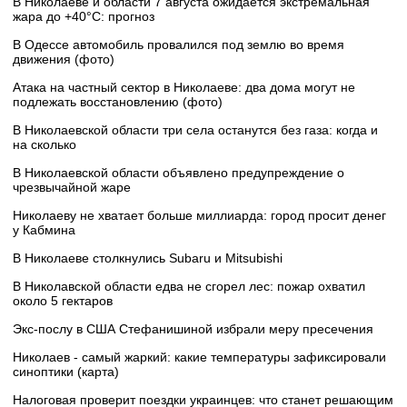
В Николаеве и области 7 августа ожидается экстремальная
жара до +40°C: прогноз
В Одессе автомобиль провалился под землю во время
движения (фото)
Атака на частный сектор в Николаеве: два дома могут не
подлежать восстановлению (фото)
В Николаевской области три села останутся без газа: когда и
на сколько
В Николаевской области объявлено предупреждение о
чрезвычайной жаре
Николаеву не хватает больше миллиарда: город просит денег
у Кабмина
В Николаеве столкнулись Subaru и Mitsubishi
В Николавской области едва не сгорел лес: пожар охватил
около 5 гектаров
Экс-послу в США Стефанишиной избрали меру пресечения
Николаев - самый жаркий: какие температуры зафиксировали
синоптики (карта)
Налоговая проверит поездки украинцев: что станет решающим