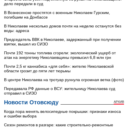
дело передали в суд
В Вознесенске простятся с военным Николаем Гурским,
погибшим на Донбассе
В Николаеве несколько домов почти на неделю останутся без
воды: адреса
Председатель ВВК в Николаеве, задержанный при получении
взятки, вышел из СИЗО
Почти 192 тонны топлива сгорели: экологический ущерб от
атак на энергетику Николаевщины превысил 6,8 млн грн
Почти 2,5 кг каннабиса «для себя»: жителю Николаевской
области грозит до пяти лет тюрьмы
В центре Николаева на тротуар рухнула огромная ветка (фото)
Передавала РФ данные о ВСУ: жительницу Николаева суд
отправил в СИЗО
Новости Отовсюду
АРХИВ
Когда пора менять велосипедные покрышки: признаки износа
и ошибки выбора
Сезон ремонтов в разгаре: какие строительно-ремонтные