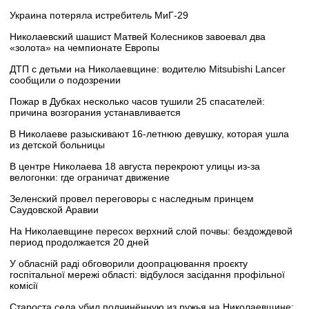
Украина потеряла истребитель МиГ-29
Николаевский шашист Матвей Колесников завоевал два
«золота» на чемпионате Европы
ДТП с детьми на Николаевщине: водителю Mitsubishi Lancer
сообщили о подозрении
Пожар в Дубках несколько часов тушили 25 спасателей:
причина возгорания устанавливается
В Николаеве разыскивают 16-летнюю девушку, которая ушла
из детской больницы
В центре Николаева 18 августа перекроют улицы из-за
велогонки: где ограничат движение
Зеленский провел переговоры с наследным принцем
Саудовской Аравии
На Николаевщине пересох верхний слой почвы: бездождевой
период продолжается 20 дней
У обласній раді обговорили доопрацювання проєкту
госпітальної мережі області: відбулося засідання профільної
комісії
Староста села убил подчинённую из ружья на Николаевщине: