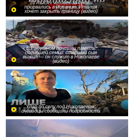
10 тысяч человек за сутки
прорвались в Испанию, Италия
хочет закрыть границу (видео)
В Радушном почтили память
погибшей семьи: старший сын
выжил — он служит в Николаеве
(видео)
Удар по селу под Николаевом:
очевидцы сообщили подробности