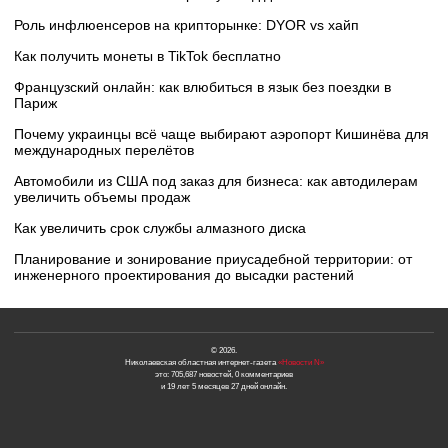
Роль инфлюенсеров на крипторынке: DYOR vs хайп
Как получить монеты в TikTok бесплатно
Французский онлайн: как влюбиться в язык без поездки в
Париж
Почему украинцы всё чаще выбирают аэропорт Кишинёва для
международных перелётов
Автомобили из США под заказ для бизнеса: как автодилерам
увеличить объемы продаж
Как увеличить срок службы алмазного диска
Планирование и зонирование приусадебной территории: от
инженерного проектирования до высадки растений
© 2026.
Николаевская областная интернет-газета
«Новости N»
это: 705,687 новостей, 0 комментариев
и 19 лет 5 месяцев 27 дней онлайн.