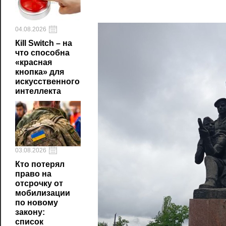
04.08.2026
Кill Switch – на
что способна
«красная
кнопка» для
искусственного
интеллекта
03.08.2026
Кто потерял
право на
отсрочку от
мобилизации
по новому
закону:
список