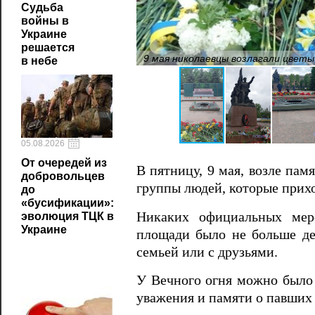
Судьба
войны в
Украине
решается
9 мая николаевцы возлагали цветы
в небе
05.08.2026
От очередей из
В пятницу, 9 мая, возле па
добровольцев
группы людей, которые прихо
до
«бусификации»:
Никаких официальных меро
эволюция ТЦК в
Украине
площади было не больше дес
семьей или с друзьями.
У Вечного огня можно было у
уважения и памяти о павших 