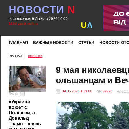
НОВОСТИ
N
воскресенье, 9 Августа 2026 16:00
U
A
1628 дней войны
ГЛАВНАЯ
ВАЖНЫЕ НОВОСТИ
СТАТЬИ
НОВОСТИ ОТ
ГЛАВНАЯ
НОВОСТИ
9 мая николаевц
ольшанцам и Ве
09.05.2025 в 19:00
89295
Алекса
Вчера
«Украина
воюет с
Польшей, а
Дональд
Трамп – князь