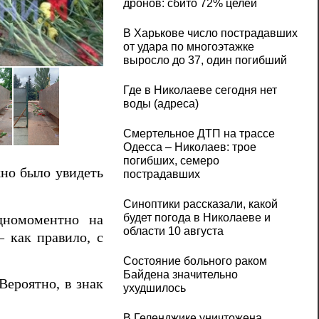
дронов: сбито 72% целей
В Харькове число пострадавших
от удара по многоэтажке
9 мая николаевцы возлагали цветы к пам
выросло до 37, один погибший
Где в Николаеве сегодня нет
воды (адреса)
Смертельное ДТП на трассе
Одесса – Николаев: трое
погибших, семеро
жно было увидеть
пострадавших
Синоптики рассказали, какой
будет погода в Николаеве и
дномоментно на
области 10 августа
 как правило, с
Состояние больного раком
Байдена значительно
Вероятно, в знак
ухудшилось
В Геленджике уничтожена