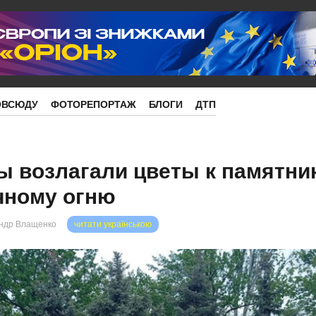
ОВСЮДУ
ФОТОРЕПОРТАЖ
БЛОГИ
ДТП
ы возлагали цветы к памятни
чному огню
ндр Влащенко
читати українською