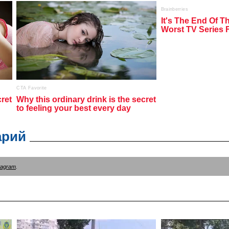
арий
tagram
.