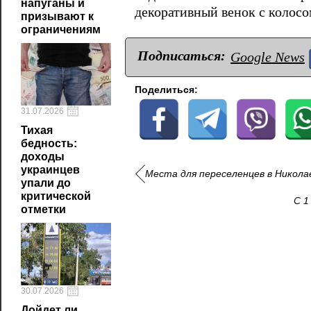
напуганы и
декоративный венок с колосо
призывают к
ограничениям
Подписаться:
Google News
Поделиться:
31.07.2026
Тихая
бедность:
доходы
украинцев
Места для переселенцев в Николае
упали до
критической
С 1
отметки
30.07.2026
Дойдет ли