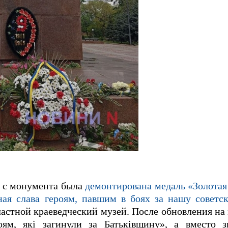
х с монумента была
демонтирована медаль «Золотая 
ная слава героям, павшим в боях за нашу советс
астной краеведческий музей. После обновления на
оям, які загинули за Батьківщину», а вместо з