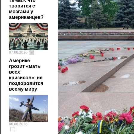
тьмы»: что
творится с
мозгами у
американцев?
07.08.2026
Америке
грозит «мать
всех
кризисов»: не
поздоровится
всему миру
06.08.2026