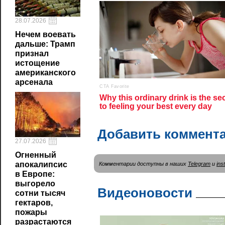
28.07.2026
Нечем воевать
дальше: Трамп
признал
истощение
американского
арсенала
Добавить коммент
27.07.2026
Огненный
апокалипсис
Комментарии доступны в наших
Telegram
и
ins
в Европе:
выгорело
Видеоновости
сотни тысяч
гектаров,
пожары
разрастаются