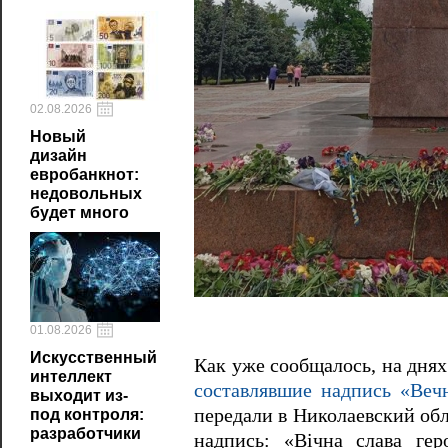
02.08.2026
Новый
дизайн
евробанкнот:
недовольных
будет много
01.08.2026
Искусственный
Как уже сообщалось, на дня
интеллект
составлявшие надпись «Веч
выходит из-
передали в Николаевский обл
под контроля:
разработчики
надпись: «Вічна слава гер