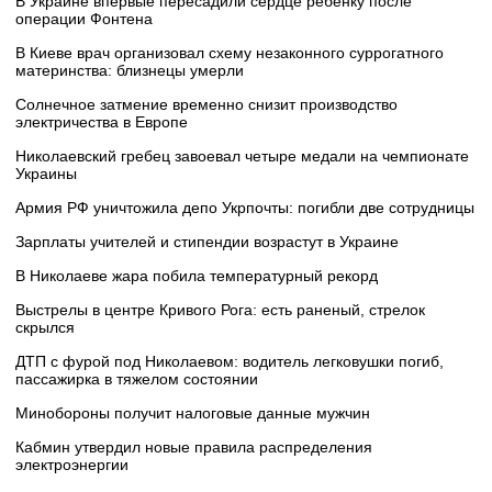
В Украине впервые пересадили сердце ребенку после
операции Фонтена
В Киеве врач организовал схему незаконного суррогатного
материнства: близнецы умерли
Солнечное затмение временно снизит производство
электричества в Европе
Николаевский гребец завоевал четыре медали на чемпионате
Украины
Армия РФ уничтожила депо Укрпочты: погибли две сотрудницы
Зарплаты учителей и стипендии возрастут в Украине
В Николаеве жара побила температурный рекорд
Выстрелы в центре Кривого Рога: есть раненый, стрелок
скрылся
ДТП с фурой под Николаевом: водитель легковушки погиб,
пассажирка в тяжелом состоянии
Минобороны получит налоговые данные мужчин
Кабмин утвердил новые правила распределения
электроэнергии