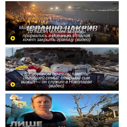
Миграционный кризис в Европе: до
10 тысяч человек за сутки
прорвались в Испанию, Италия
хочет закрыть границу (видео)
В Радушном почтили память
погибшей семьи: старший сын
выжил — он служит в Николаеве
(видео)