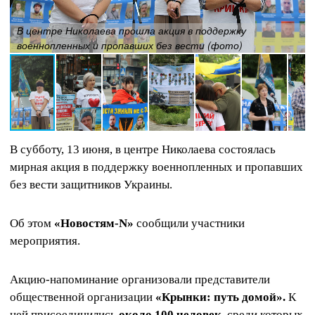
В центре Николаева прошла акция в поддержку
военнопленных и пропавших без вести (фото)
В субботу, 13 июня, в центре Николаева состоялась
мирная акция в поддержку военнопленных и пропавших
без вести защитников Украины.
Об этом
«Новостям-N»
сообщили участники
мероприятия.
Акцию-напоминание организовали представители
общественной организации
«Крынки: путь домой».
К
ней присоединились
около 100 человек,
среди которых