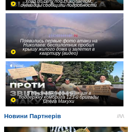
Удар по селу под Николаевом:
очевидцы сообщили подробности
Появились первые фото атаки на
Николаев: беспилотник пробил
крышу жилого дома и залетел в
квартиру (видео)
В Николаеве прошла акция в
поддержку комбрига 123-й бригады
Олега Макухи