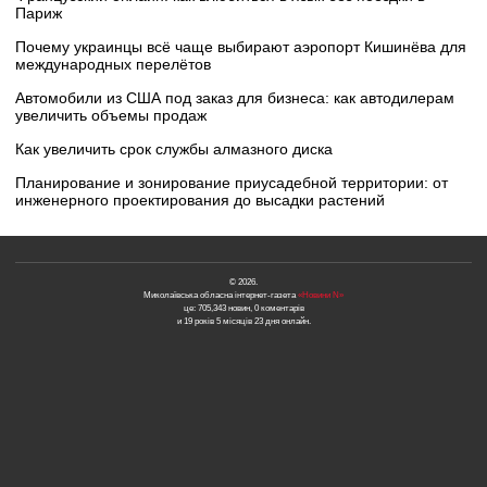
Париж
Почему украинцы всё чаще выбирают аэропорт Кишинёва для
международных перелётов
Автомобили из США под заказ для бизнеса: как автодилерам
увеличить объемы продаж
Как увеличить срок службы алмазного диска
Планирование и зонирование приусадебной территории: от
инженерного проектирования до высадки растений
© 2026.
Миколаївська обласна інтернет-газета
«Новини N»
це: 705,343 новин, 0 коментарів
и 19 років 5 місяців 23 дня онлайн.