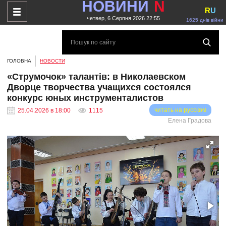
НОВИНИ
N
R
U
четвер, 6 Серпня 2026 22:55
1625 днів війни
ГОЛОВНА
НОВОСТИ
«Струмочок» талантів: в Николаевском
Дворце творчества учащихся состоялся
конкурс юных инструменталистов
читать на русском
25.04.2026 в 18:00
1115
Елена Градова