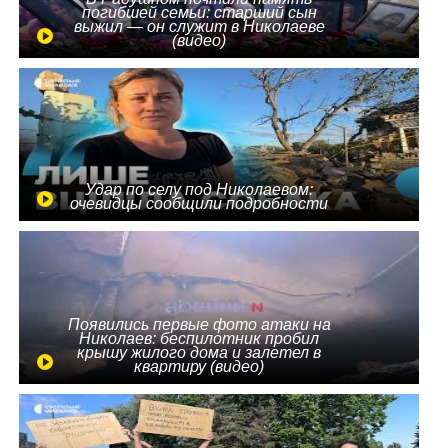
погибшей семьи: старший сын
выжил — он служит в Николаеве
(видео)
Удар по селу под Николаевом:
очевидцы сообщили подробности
Появились первые фото атаки на
Николаев: беспилотник пробил
крышу жилого дома и залетел в
квартиру (видео)