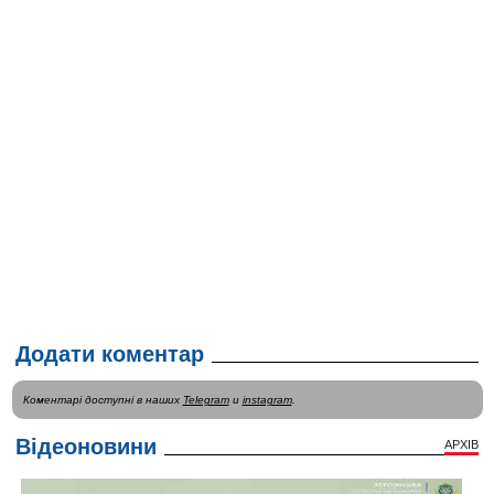
Додати коментар
Коментарі доступні в наших
Telegram
и
instagram
.
Відеоновини
АРХІВ