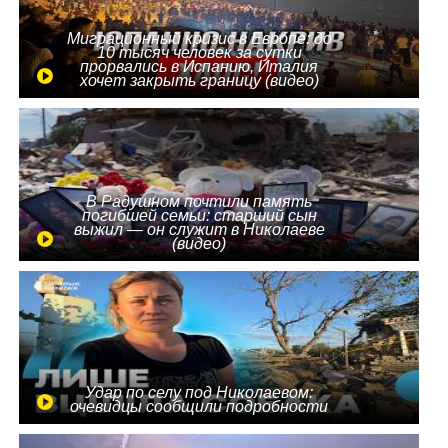
Миграционный кризис в Европе: до
10 тысяч человек за сутки
прорвались в Испанию, Италия
хочет закрыть границу (видео)
В Радушном почтили память
погибшей семьи: старший сын
выжил — он служит в Николаеве
(видео)
Удар по селу под Николаевом:
очевидцы сообщили подробности