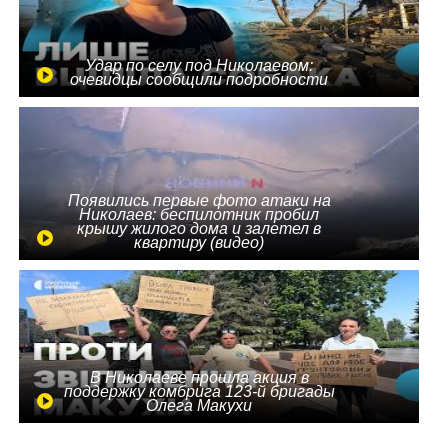
Удар по селу под Николаевом:
очевидцы сообщили подробности
Появились первые фото атаки на
Николаев: беспилотник пробил
крышу жилого дома и залетел в
квартиру (видео)
В Николаеве прошла акция в
поддержку комбрига 123-й бригады
Олега Макухи