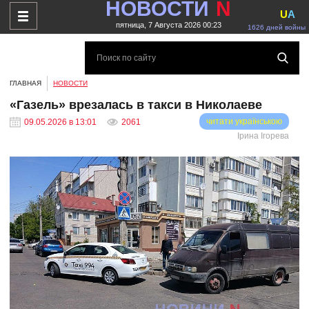
НОВОСТИ
N
U
A
пятница, 7 Августа 2026 00:23
1626 дней войны
ГЛАВНАЯ
НОВОСТИ
«Газель» врезалась в такси в Николаеве
читати українською
09.05.2026 в 13:01
2061
Ірина Ігорева