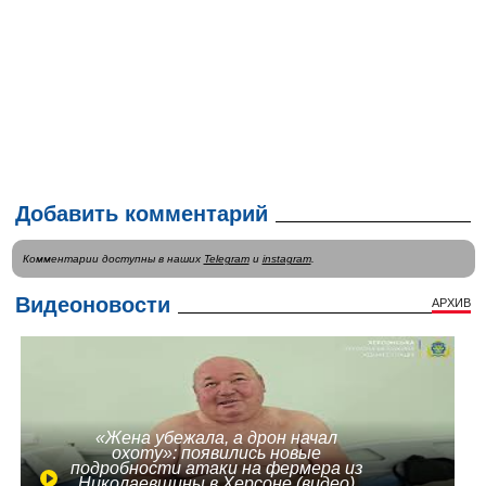
Добавить комментарий
Комментарии доступны в наших
Telegram
и
instagram
.
Видеоновости
АРХИВ
«Жена убежала, а дрон начал
охоту»: появились новые
подробности атаки на фермера из
Николаевщины в Херсоне (видео)