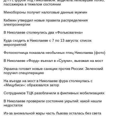
ДТП с фурой под Николаевом: водитель легковушки погиб,
пассажирка в тяжелом состоянии
Минобороны получит налоговые данные мужчин
Кабмин утвердил новые правила распределения
электроэнергии
В Николаеве столкнулись два «Фольксвагена»
Куда сходить в Николаеве с 7 по 13 августа: список
мероприятий
Фотоохотница показала необычных птиц Николаева (фото)
В Николаеве «Форд» въехал в «Сузуки», выезжая на мост
Украина готовит новые санкции против России: Зеленский
поручил спецоперацию
На въезде на мост в Николаеве фура столкнулась с
«Мицубиси»: образовался затор
Сотрудников ТЦК разоблачили в фиктивных мобилизациях
В Николаеве проверили состояние укрытий: какой нашли
недостаток
Из-за аномальной жары часть Львова осталась без света