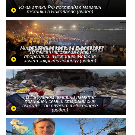
Из-за атаки РФ пострадал магазин
техники в Николаеве (видео)
Миграционный кризис в Европе: до
10 тысяч человек за сутки
прорвались в Испанию, Италия
хочет закрыть границу (видео)
В Радушном почтили память
погибшей семьи: старший сын
выжил — он служит в Николаеве
(видео)