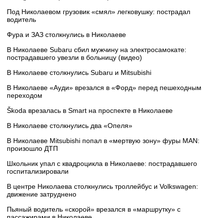
Под Николаевом грузовик «смял» легковушку: пострадал
водитель
Фура и ЗАЗ столкнулись в Николаеве
В Николаеве Subaru сбил мужчину на электросамокате:
пострадавшего увезли в больницу (видео)
В Николаеве столкнулись Subaru и Mitsubishi
В Николаеве «Ауди» врезался в «Форд» перед пешеходным
переходом
Škoda врезалась в Smart на проспекте в Николаеве
В Николаеве столкнулись два «Опеля»
В Николаеве Mitsubishi попал в «мертвую зону» фуры MAN:
произошло ДТП
Школьник упал с квадроцикла в Николаеве: пострадавшего
госпитализировали
В центре Николаева столкнулись троллейбус и Volkswagen:
движение затруднено
Пьяный водитель «скорой» врезался в «маршрутку» с
пассажирами в Николаеве