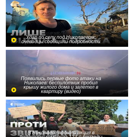
Удар по селу под Николаевом:
очевидцы сообщили подробности
Появились первые фото атаки на
Николаев: беспилотник пробил
крышу жилого дома и залетел в
квартиру (видео)
В Николаеве прошла акция в
поддержку комбрига 123-й бригады