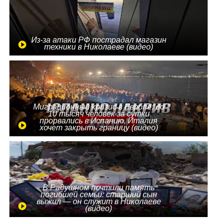
Из-за атаки РФ пострадал магазин
техники в Николаеве (видео)
Миграционный кризис в Европе: до
10 тысяч человек за сутки
прорвались в Испанию, Италия
хочет закрыть границу (видео)
В Радушном почтили память
погибшей семьи: старший сын
выжил — он служит в Николаеве
(видео)