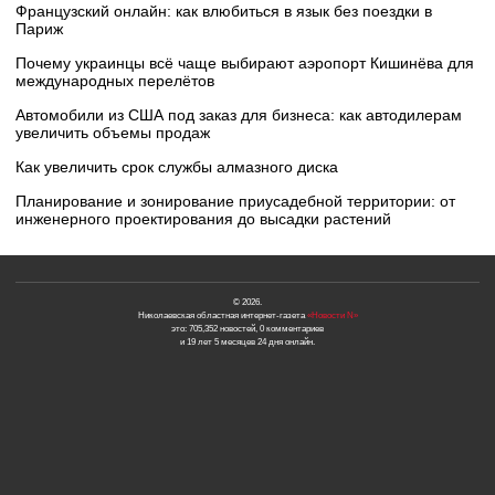
Французский онлайн: как влюбиться в язык без поездки в
Париж
Почему украинцы всё чаще выбирают аэропорт Кишинёва для
международных перелётов
Автомобили из США под заказ для бизнеса: как автодилерам
увеличить объемы продаж
Как увеличить срок службы алмазного диска
Планирование и зонирование приусадебной территории: от
инженерного проектирования до высадки растений
© 2026.
Николаевская областная интернет-газета
«Новости N»
это: 705,352 новостей, 0 комментариев
и 19 лет 5 месяцев 24 дня онлайн.