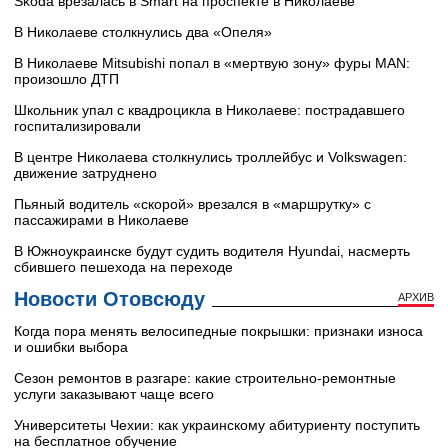
Škoda врезалась в Smart на проспекте в Николаеве
В Николаеве столкнулись два «Опеля»
В Николаеве Mitsubishi попал в «мертвую зону» фуры MAN:
произошло ДТП
Школьник упал с квадроцикла в Николаеве: пострадавшего
госпитализировали
В центре Николаева столкнулись троллейбус и Volkswagen:
движение затруднено
Пьяный водитель «скорой» врезался в «маршрутку» с
пассажирами в Николаеве
В Южноукраинске будут судить водителя Hyundai, насмерть
сбившего пешехода на переходе
Новости Отовсюду
АРХИВ
Когда пора менять велосипедные покрышки: признаки износа
и ошибки выбора
Сезон ремонтов в разгаре: какие строительно-ремонтные
услуги заказывают чаще всего
Университеты Чехии: как украинскому абитуриенту поступить
на бесплатное обучение