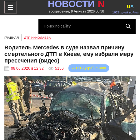
НОВОСТИ
N
U
A
воскресенье, 9 Августа 2026 08:38
1628 дней войны
ГЛАВНАЯ
ДТП НИКОЛАЕВА
Водитель Mercedes в суде назвал причину
смертельного ДТП в Киеве, ему избрали меру
пресечения (видео)
читати українською
08.06.2026 в 12:32
5156