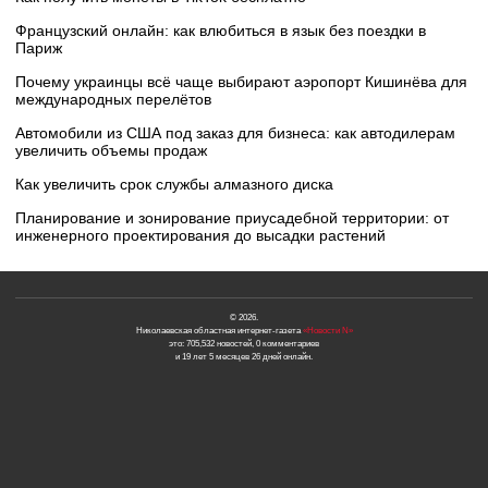
Французский онлайн: как влюбиться в язык без поездки в
Париж
Почему украинцы всё чаще выбирают аэропорт Кишинёва для
международных перелётов
Автомобили из США под заказ для бизнеса: как автодилерам
увеличить объемы продаж
Как увеличить срок службы алмазного диска
Планирование и зонирование приусадебной территории: от
инженерного проектирования до высадки растений
© 2026.
Николаевская областная интернет-газета
«Новости N»
это: 705,532 новостей, 0 комментариев
и 19 лет 5 месяцев 26 дней онлайн.