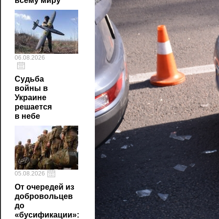
всему миру
06.08.2026
Судьба
войны в
Украине
решается
в небе
05.08.2026
От очередей из
добровольцев
до
«бусификации»: