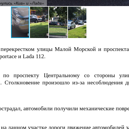
нулись «Киа» и «Лада»
д перекрестком улицы Малой Морской и проспекта
ortaсе и Lada 112.
ь по проспекту Центральному со стороны ул
. Столкновение произошло из-за несоблюдения 
пострадал, автомобили получили механические повр
 на данном участке дороги движение автомобилей з