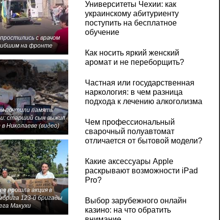
Университеты Чехии: как
украинскому абитуриенту
поступить на бесплатное
обучение
 простились с врачом
гибшим на фронте
Как носить яркий женский
аромат и не переборщить?
Частная или государственная
наркология: в чем разница
подхода к лечению алкоголизма
м почтили память
и: старший сын выжил
Чем профессиональный
 в Николаеве (видео)
сварочный полуавтомат
отличается от бытовой модели?
Какие аксессуары Apple
раскрывают возможности iPad
Pro?
ве прошла акция в
мбрига 123-й бригады
Выбор зарубежного онлайн
ега Макухи
казино: на что обратить
внимание