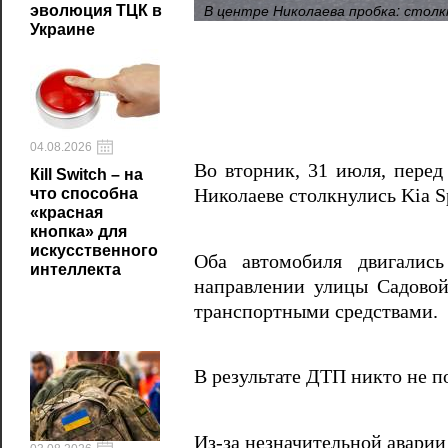
В центре Николаева пробка: столк
эволюция ТЦК в
Украине
04.08.2026
Во вторник, 31 июля, пере
Кill Switch – на
что способна
Николаеве столкнулись Kia Sp
«красная
кнопка» для
искусственного
Оба автомобиля двигалис
интеллекта
направлении улицы Садовой
транспортными средствами.
В результате ДТП никто не 
Из-за незначительной аварии