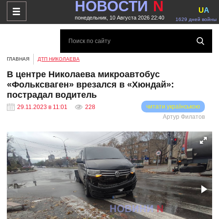
НОВОСТИ
N
U
A
понедельник, 10 Августа 2026 22:40
1629 дней войны
ГЛАВНАЯ
ДТП НИКОЛАЕВА
В центре Николаева микроавтобус
«Фольксваген» врезался в «Хюндай»:
пострадал водитель
читати українською
29.11.2023 в 11:01
228
Артур Филатов