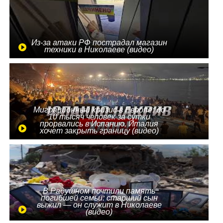
Из-за атаки РФ пострадал магазин
техники в Николаеве (видео)
Миграционный кризис в Европе: до
10 тысяч человек за сутки
прорвались в Испанию, Италия
хочет закрыть границу (видео)
В Радушном почтили память
погибшей семьи: старший сын
выжил — он служит в Николаеве
(видео)