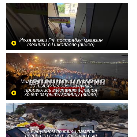
Из-за атаки РФ пострадал магазин
техники в Николаеве (видео)
Миграционный кризис в Европе: до
10 тысяч человек за сутки
прорвались в Испанию, Италия
хочет закрыть границу (видео)
В Радушном почтили память
погибшей семьи: старший сын