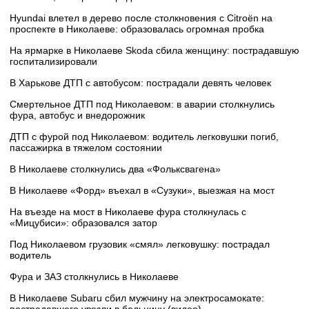
Hyundai влетел в дерево после столкновения с Citroën на
проспекте в Николаеве: образовалась огромная пробка
На ярмарке в Николаеве Skoda сбила женщину: пострадавшую
госпитализировали
В Харькове ДТП с автобусом: пострадали девять человек
Смертельное ДТП под Николаевом: в аварии столкнулись
фура, автобус и внедорожник
ДТП с фурой под Николаевом: водитель легковушки погиб,
пассажирка в тяжелом состоянии
В Николаеве столкнулись два «Фольксвагена»
В Николаеве «Форд» въехал в «Сузуки», выезжая на мост
На въезде на мост в Николаеве фура столкнулась с
«Мицубиси»: образовался затор
Под Николаевом грузовик «смял» легковушку: пострадал
водитель
Фура и ЗАЗ столкнулись в Николаеве
В Николаеве Subaru сбил мужчину на электросамокате:
пострадавшего увезли в больницу (видео)