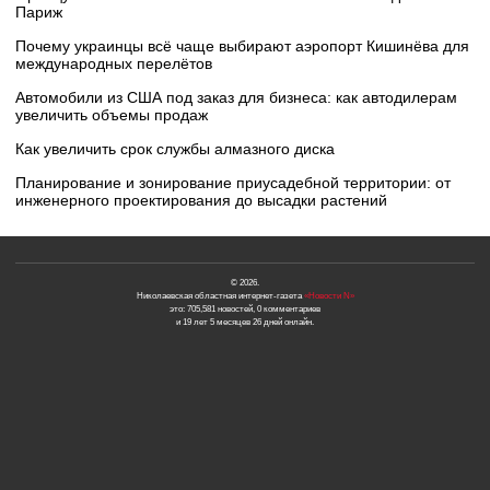
Париж
Почему украинцы всё чаще выбирают аэропорт Кишинёва для
международных перелётов
Автомобили из США под заказ для бизнеса: как автодилерам
увеличить объемы продаж
Как увеличить срок службы алмазного диска
Планирование и зонирование приусадебной территории: от
инженерного проектирования до высадки растений
© 2026.
Николаевская областная интернет-газета
«Новости N»
это: 705,581 новостей, 0 комментариев
и 19 лет 5 месяцев 26 дней онлайн.