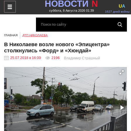
НОВОСТИ
N
U
A
суббота, 8 Августа 2026 01:39
1627 дней войны
ГЛАВНАЯ
ДТП НИКОЛАЕВА
В Николаеве возле нового «Эпицентра»
столкнулись «Форд» и «Хюндай»
25.07.2018 в 16:00
2196
Владимир Страшный