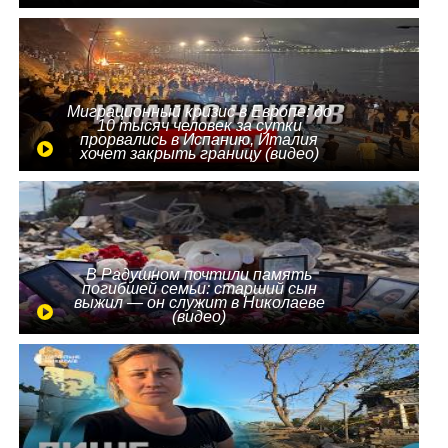
Миграционный кризис в Европе: до
10 тысяч человек за сутки
прорвались в Испанию, Италия
хочет закрыть границу (видео)
В Радушном почтили память
погибшей семьи: старший сын
выжил — он служит в Николаеве
(видео)