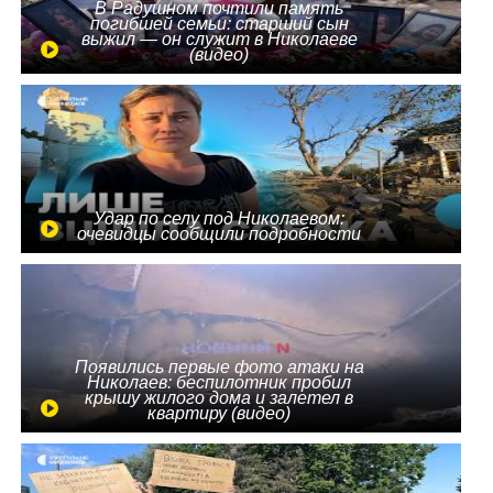
В Радушном почтили память
погибшей семьи: старший сын
выжил — он служит в Николаеве
(видео)
Удар по селу под Николаевом:
очевидцы сообщили подробности
Появились первые фото атаки на
Николаев: беспилотник пробил
крышу жилого дома и залетел в
квартиру (видео)