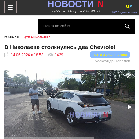
НОВОСТИ
N
U
A
суббота, 8 Августа 2026 09:59
1627 дней войны
ГЛАВНАЯ
ДТП НИКОЛАЕВА
В Николаеве столкнулись два Chevrolet
читати українською
14.06.2026 в 18:53
1439
Александр Пепелов