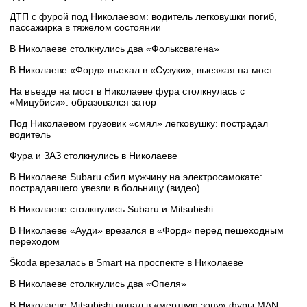
ДТП с фурой под Николаевом: водитель легковушки погиб,
пассажирка в тяжелом состоянии
В Николаеве столкнулись два «Фольксвагена»
В Николаеве «Форд» въехал в «Сузуки», выезжая на мост
На въезде на мост в Николаеве фура столкнулась с
«Мицубиси»: образовался затор
Под Николаевом грузовик «смял» легковушку: пострадал
водитель
Фура и ЗАЗ столкнулись в Николаеве
В Николаеве Subaru сбил мужчину на электросамокате:
пострадавшего увезли в больницу (видео)
В Николаеве столкнулись Subaru и Mitsubishi
В Николаеве «Ауди» врезался в «Форд» перед пешеходным
переходом
Škoda врезалась в Smart на проспекте в Николаеве
В Николаеве столкнулись два «Опеля»
В Николаеве Mitsubishi попал в «мертвую зону» фуры MAN: