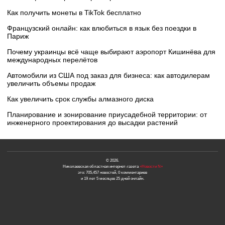
Как получить монеты в TikTok бесплатно
Французский онлайн: как влюбиться в язык без поездки в
Париж
Почему украинцы всё чаще выбирают аэропорт Кишинёва для
международных перелётов
Автомобили из США под заказ для бизнеса: как автодилерам
увеличить объемы продаж
Как увеличить срок службы алмазного диска
Планирование и зонирование приусадебной территории: от
инженерного проектирования до высадки растений
© 2026.
Николаевская областная интернет-газета
«Новости N»
это: 705,457 новостей, 0 комментариев
и 19 лет 5 месяцев 25 дней онлайн.