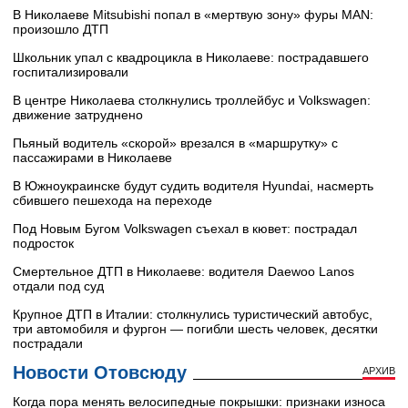
В Николаеве Mitsubishi попал в «мертвую зону» фуры MAN:
произошло ДТП
Школьник упал с квадроцикла в Николаеве: пострадавшего
госпитализировали
В центре Николаева столкнулись троллейбус и Volkswagen:
движение затруднено
Пьяный водитель «скорой» врезался в «маршрутку» с
пассажирами в Николаеве
В Южноукраинске будут судить водителя Hyundai, насмерть
сбившего пешехода на переходе
Под Новым Бугом Volkswagen съехал в кювет: пострадал
подросток
Смертельное ДТП в Николаеве: водителя Daewoo Lanos
отдали под суд
Крупное ДТП в Италии: столкнулись туристический автобус,
три автомобиля и фургон — погибли шесть человек, десятки
пострадали
Новости Отовсюду
АРХИВ
Когда пора менять велосипедные покрышки: признаки износа