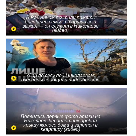
В Радушном почтили память
погибшей семьи: старший сын
выжил — он служит в Николаеве
(видео)
Удар по селу под Николаевом:
очевидцы сообщили подробности
Появились первые фото атаки на
Николаев: беспилотник пробил
крышу жилого дома и залетел в
квартиру (видео)