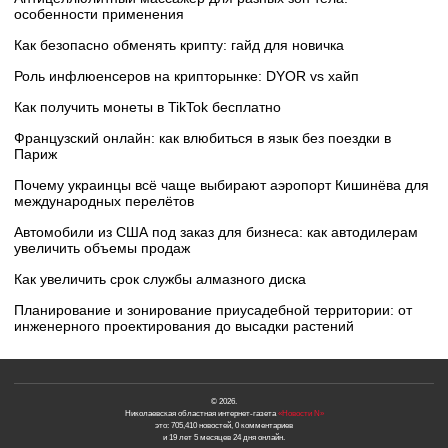
особенности применения
Как безопасно обменять крипту: гайд для новичка
Роль инфлюенсеров на крипторынке: DYOR vs хайп
Как получить монеты в TikTok бесплатно
Французский онлайн: как влюбиться в язык без поездки в
Париж
Почему украинцы всё чаще выбирают аэропорт Кишинёва для
международных перелётов
Автомобили из США под заказ для бизнеса: как автодилерам
увеличить объемы продаж
Как увеличить срок службы алмазного диска
Планирование и зонирование приусадебной территории: от
инженерного проектирования до высадки растений
© 2026.
Николаевская областная интернет-газета
«Новости N»
это: 705,410 новостей, 0 комментариев
и 19 лет 5 месяцев 24 дня онлайн.