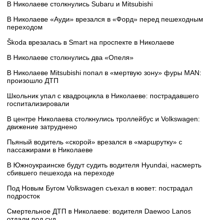
В Николаеве столкнулись Subaru и Mitsubishi
В Николаеве «Ауди» врезался в «Форд» перед пешеходным
переходом
Škoda врезалась в Smart на проспекте в Николаеве
В Николаеве столкнулись два «Опеля»
В Николаеве Mitsubishi попал в «мертвую зону» фуры MAN:
произошло ДТП
Школьник упал с квадроцикла в Николаеве: пострадавшего
госпитализировали
В центре Николаева столкнулись троллейбус и Volkswagen:
движение затруднено
Пьяный водитель «скорой» врезался в «маршрутку» с
пассажирами в Николаеве
В Южноукраинске будут судить водителя Hyundai, насмерть
сбившего пешехода на переходе
Под Новым Бугом Volkswagen съехал в кювет: пострадал
подросток
Смертельное ДТП в Николаеве: водителя Daewoo Lanos
отдали под суд