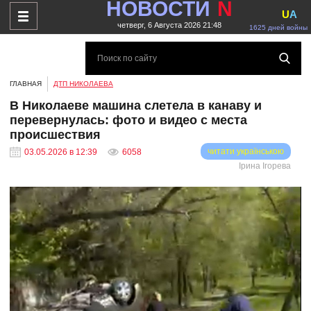
НОВОСТИ
N
U
A
четверг, 6 Августа 2026 21:48
1625 дней войны
ГЛАВНАЯ
ДТП НИКОЛАЕВА
В Николаеве машина слетела в канаву и
перевернулась: фото и видео с места
происшествия
читати українською
03.05.2026 в 12:39
6058
Ірина Ігорева