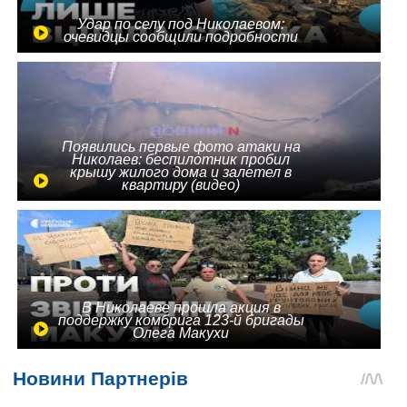
Удар по селу под Николаевом:
очевидцы сообщили подробности
Появились первые фото атаки на
Николаев: беспилотник пробил
крышу жилого дома и залетел в
квартиру (видео)
В Николаеве прошла акция в
поддержку комбрига 123-й бригады
Олега Макухи