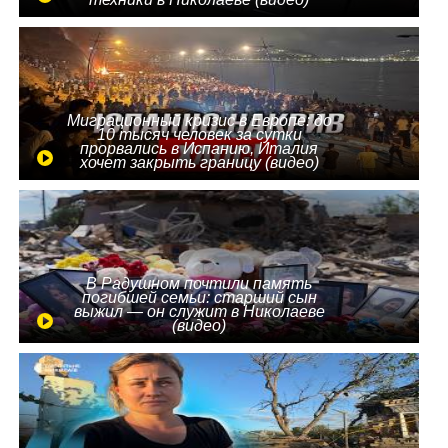
Миграционный кризис в Европе: до
10 тысяч человек за сутки
прорвались в Испанию, Италия
хочет закрыть границу (видео)
В Радушном почтили память
погибшей семьи: старший сын
выжил — он служит в Николаеве
(видео)