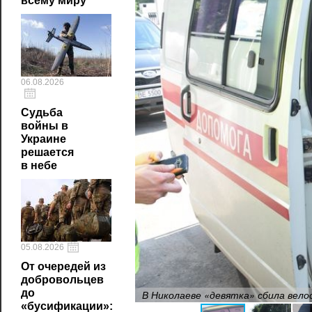
всему миру
06.08.2026
Судьба
войны в
Украине
решается
в небе
05.08.2026
От очередей из
добровольцев
до
В Николаеве «девятка» сбила вел
«бусификации»: