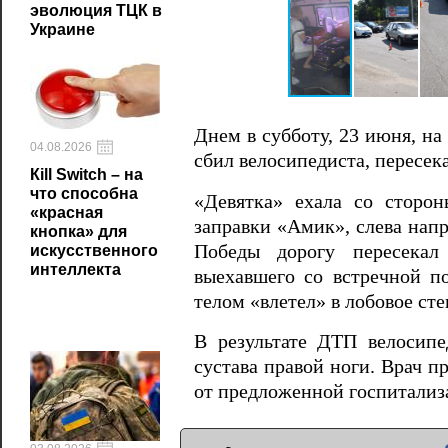
эволюция ТЦК в
Украине
Днем в субботу, 23 июня, на
04.08.2026
сбил велосипедиста, пересек
Кill Switch – на
что способна
«Девятка» ехала со сторон
«красная
заправки «Амик», слева напр
кнопка» для
Победы дорогу пересекал
искусственного
интеллекта
выехавшего со встречной п
телом «влетел» в лобовое сте
В результате ДТП велосип
сустава правой ноги. Врач 
от предложенной госпитализа