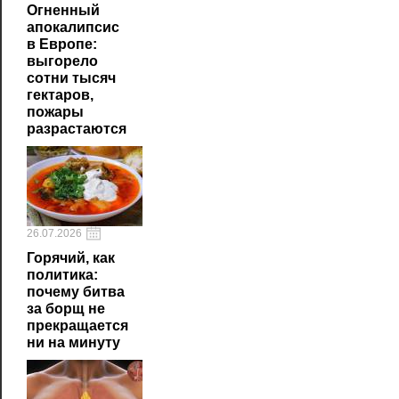
Огненный
апокалипсис
в Европе:
выгорело
сотни тысяч
гектаров,
пожары
разрастаются
26.07.2026
Горячий, как
политика:
почему битва
за борщ не
прекращается
ни на минуту