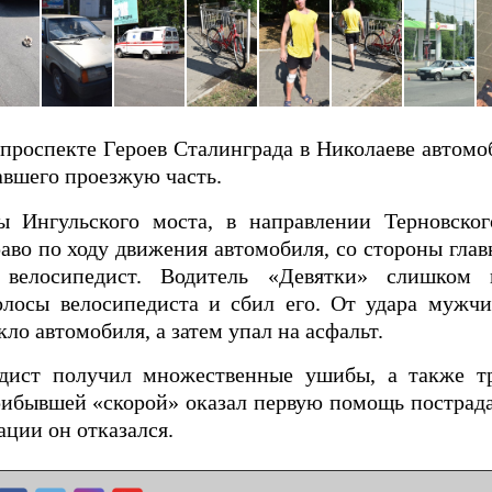
 проспекте Героев Сталинграда в Николаеве автом
авшего проезжую часть.
ы Ингульского моста, в направлении Терновског
аво по ходу движения автомобиля, со стороны глав
 велосипедист. Водитель «Девятки» слишком 
олосы велосипедиста и сбил его. От удара мужчи
кло автомобиля, а затем упал на асфальт.
едист получил множественные ушибы, а также т
прибывшей «скорой» оказал первую помощь пострад
ции он отказался.