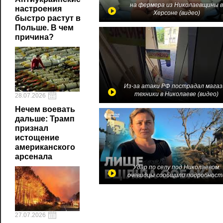
на фермера из Николаевщины 
настроения
Херсоне (видео)
быстро растут в
Польше. В чем
причина?
Из-за атаки РФ пострадал магаз
техники в Николаеве (видео)
28.07.2026
Нечем воевать
дальше: Трамп
признал
истощение
американского
арсенала
Удар по селу под Николаевом:
очевидцы сообщили подробност
27.07.2026