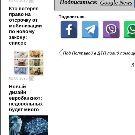
03.08.2026
Подписаться:
Google News
Кто потерял
право на
Поделиться:
отсрочку от
мобилизации
по новому
закону:
список
Под Полтавой в ДТП погиб помощ
Д
02.08.2026
Новый
дизайн
евробанкнот:
недовольных
будет много