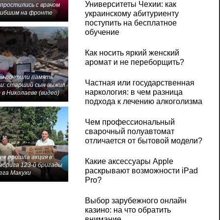
Университеты Чехии: как
 простились с врачом
гибшим на фронте
украинскому абитуриенту
поступить на бесплатное
обучение
Как носить яркий женский
аромат и не переборщить?
м почтили память
Частная или государственная
и: старший сын выжил
наркология: в чем разница
 в Николаеве (видео)
подхода к лечению алкоголизма
Чем профессиональный
сварочный полуавтомат
отличается от бытовой модели?
ве прошла акция в
Какие аксессуары Apple
мбрига 123-й бригады
раскрывают возможности iPad
ега Макухи
Pro?
Выбор зарубежного онлайн
казино: на что обратить
внимание