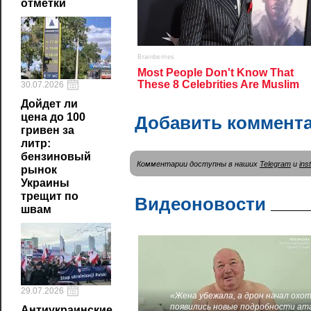
отметки
30.07.2026
Дойдет ли
цена до 100
Добавить коммент
гривен за
литр:
бензиновый
Комментарии доступны в наших
Telegram
и
ins
рынок
Украины
трещит по
Видеоновости
швам
29.07.2026
«Жена убежала, а дрон начал охот
появились новые подробности ат
Антиукраинские