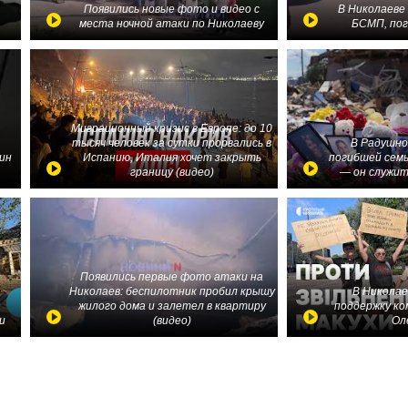
в
Появились новые фото и видео с
В Николаеве
места ночной атаки по Николаеву
БСМП, по
Миграционный кризис в Европе: до 10
тысяч человек за сутки прорвались в
В Радушно
ин
Испанию, Италия хочет закрыть
погибшей семь
границу (видео)
— он служит
Появились первые фото атаки на
Николаев: беспилотник пробил крышу
В Николае
жилого дома и залетел в квартиру
поддержку ко
и
(видео)
Ол