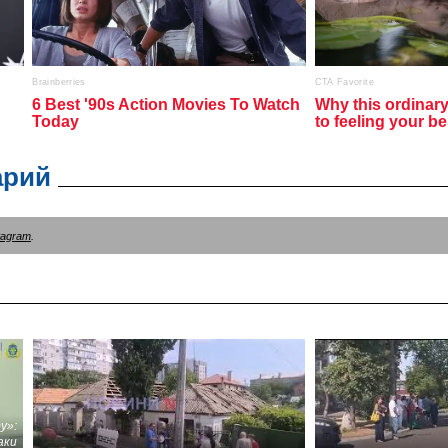
арий
tagram
.
у»:
аки