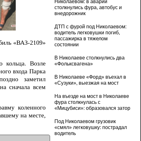
Николаевом: в аварии
столкнулись фура, автобус и
внедорожник
ДТП с фурой под Николаевом:
водитель легковушки погиб,
пассажирка в тяжелом
обиль «ВАЗ-2109»
состоянии
В Николаеве столкнулись два
о кольца. Возле
«Фольксвагена»
ного входа Парка
В Николаеве «Форд» въехал в
поздно заметил
«Сузуки», выезжая на мост
на сначала всем
На въезде на мост в Николаеве
фура столкнулась с
равму коленного
«Мицубиси»: образовался затор
авшему на месте,
Под Николаевом грузовик
«смял» легковушку: пострадал
водитель