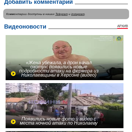
Добавить комментарий
Комментарии доступны в наших
Telegram
и
instagram
.
Видеоновости
АРХИВ
«Жена убежала, а дрон начал
охоту»: появились новые
подробности атаки на фермера из
Николаевщины в Херсоне (видео)
Появились новые фото и видео с
места ночной атаки по Николаеву