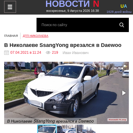
НОВОСТИ
N
U
A
воскресенье, 9 Августа 2026 16:38
1628 дней войны
ГЛАВНАЯ
ДТП НИКОЛАЕВА
В Николаеве SsangYong врезался в Daewoo
07.04.2021 в 11:24
219
Иван Иванович
В Николаеве SsangYong врезался в Daewoo