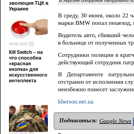
В Херсоне сотрудник патрульной п
эволюция ТЦК в
Украине
В среду, 30 июня, около 22 
марки BMW попал пешеход, п
Водитель авто, сбивший чело
в больнице от полученных тр
04.08.2026
Кill Switch – на
Сотрудники полиции в кратч
что способна
действующий сотрудник патр
«красная
кнопка» для
В Департаменте патрульн
искусственного
интеллекта
отстранен от исполнения слу
неизбежно понесет заслужен
kherson.net.ua
Подписаться:
Google News