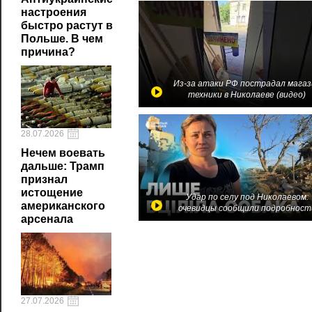
настроения
быстро растут в
Польше. В чем
причина?
Из-за атаки РФ пострадал магаз
техники в Николаеве (видео)
28.07.2026
Нечем воевать
дальше: Трамп
признал
истощение
Удар по селу под Николаевом:
американского
очевидцы сообщили подробност
арсенала
27.07.2026