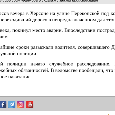
олиции сбил пешехода и скрылся с места происшествия
часов вечера в Херсоне на улице Перекопской под к
ереходивший дорогу в непредназначенном для этог
века, покинул место аварии. Впоследствии постра
авм.
айшие сроки разыскали водителя, совершившего Д
ульной полиции.
ой полиции начато служебное расследование
жебных обязанностей. В ведомстве пообещали, что
ное наказание.