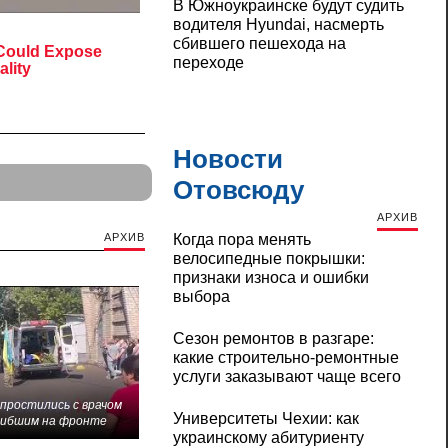
В Южноукраинске будут судить
водителя Hyundai, насмерть
сбившего пешехода на
переходе
Новости
Отовсюду
АРХИВ
АРХИВ
Когда пора менять
велосипедные покрышки:
признаки износа и ошибки
выбора
Сезон ремонтов в разгаре:
какие строительно-ремонтные
услуги заказывают чаще всего
 простились с врачом
Университеты Чехии: как
гибшим на фронте
украинскому абитуриенту