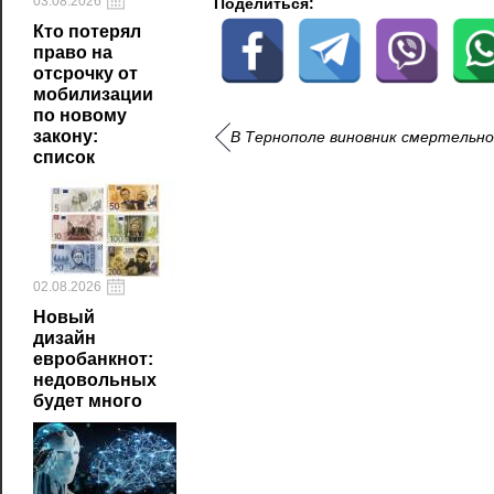
03.08.2026
Поделиться:
Кто потерял
право на
отсрочку от
мобилизации
по новому
закону:
В Тернополе виновник смертельно
список
02.08.2026
Новый
дизайн
евробанкнот:
недовольных
будет много