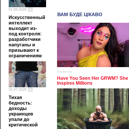
01.08.2026
Искусственный
интеллект
выходит из-
под контроля:
разработчики
напуганы и
призывают к
ограничениям
31.07.2026
Тихая
бедность:
доходы
украинцев
упали до
критической