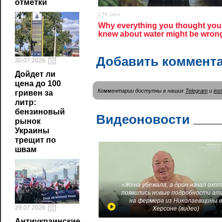
отметки
Добавить коммент
30.07.2026
Дойдет ли
цена до 100
Комментарии доступны в наших
Telegram
и
ins
гривен за
литр:
бензиновый
Видеоновости
рынок
Украины
трещит по
швам
«Жена убежала, а дрон начал охот
появились новые подробности ат
на фермера из Николаевщины 
29.07.2026
Херсоне (видео)
Антиукраинские