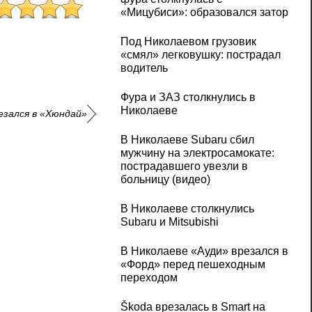
«Мицубиси»: образовался затор
Под Николаевом грузовик
«смял» легковушку: пострадал
водитель
Фура и ЗАЗ столкнулись в
Николаеве
езался в «Хюндай»
В Николаеве Subaru сбил
мужчину на электросамокате:
пострадавшего увезли в
больницу (видео)
В Николаеве столкнулись
Subaru и Mitsubishi
В Николаеве «Ауди» врезался в
«Форд» перед пешеходным
переходом
Škoda врезалась в Smart на