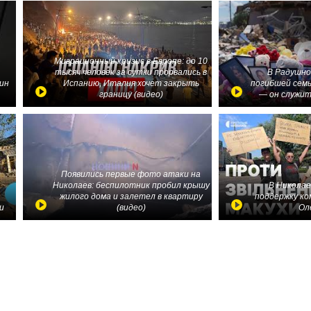
Миграционный кризис в Европе: до 10
тысяч человек за сутки прорвались в
В Радушно
ин
Испанию, Италия хочет закрыть
погибшей семь
границу (видео)
— он служит
Появились первые фото атаки на
Николаев: беспилотник пробил крышу
В Николае
жилого дома и залетел в квартиру
поддержку ко
и
(видео)
Ол