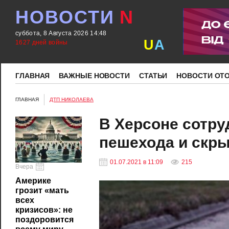
НОВОСТИ
N
суббота, 8 Августа 2026 14:48
U
A
1627 дней войны
ГЛАВНАЯ
ВАЖНЫЕ НОВОСТИ
СТАТЬИ
НОВОСТИ ОТ
ГЛАВНАЯ
ДТП НИКОЛАЕВА
В Херсоне сотру
пешехода и скры
01.07.2021 в 11:09
215
Вчера
Америке
грозит «мать
всех
кризисов»: не
поздоровится