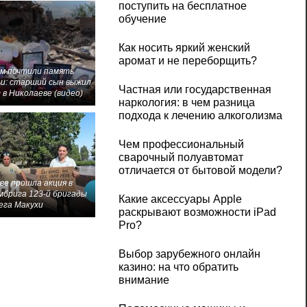
поступить на бесплатное
обучение
Как носить яркий женский
аромат и не переборщить?
м почтили память
и: старший сын выжил
Частная или государственная
 в Николаеве (видео)
наркология: в чем разница
подхода к лечению алкоголизма
Чем профессиональный
сварочный полуавтомат
отличается от бытовой модели?
ве прошла акция в
мбрига 123-й бригады
Какие аксессуары Apple
ега Макухи
раскрывают возможности iPad
Pro?
Выбор зарубежного онлайн
казино: на что обратить
внимание