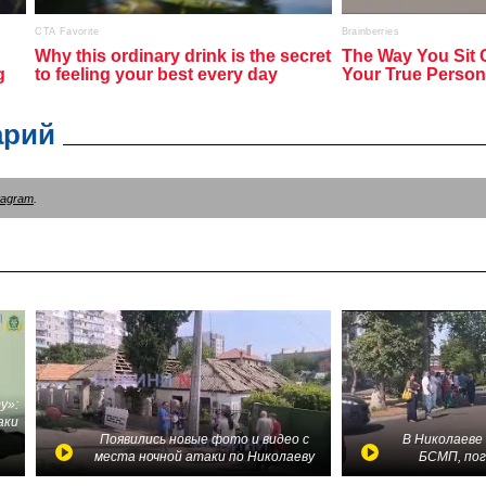
арий
tagram
.
у»:
аки
в
Появились новые фото и видео с
В Николаеве
места ночной атаки по Николаеву
БСМП, по