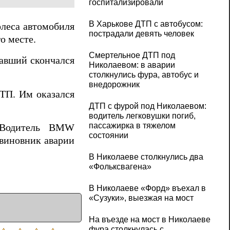
госпитализировали
В Харькове ДТП с автобусом:
олеса автомобиля
пострадали девять человек
о месте.
Смертельное ДТП под
давший скончался
Николаевом: в аварии
столкнулись фура, автобус и
внедорожник
ТП. Им оказался
ДТП с фурой под Николаевом:
водитель легковушки погиб,
пассажирка в тяжелом
. Водитель BMW
состоянии
 виновник аварии
В Николаеве столкнулись два
«Фольксвагена»
В Николаеве «Форд» въехал в
«Сузуки», выезжая на мост
На въезде на мост в Николаеве
фура столкнулась с