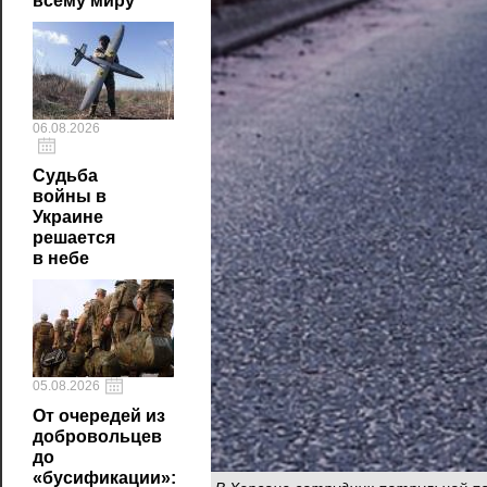
всему миру
06.08.2026
Судьба
войны в
Украине
решается
в небе
05.08.2026
От очередей из
добровольцев
до
«бусификации»: