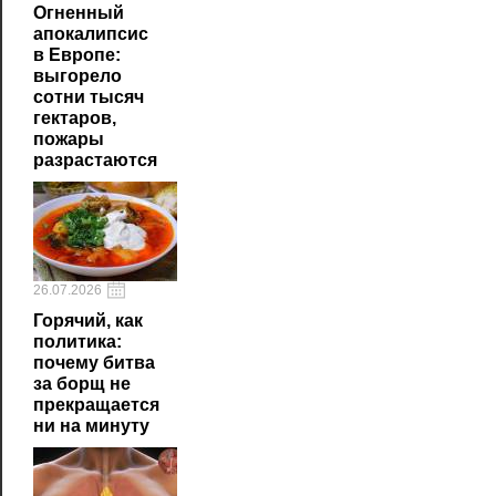
Огненный
апокалипсис
в Европе:
выгорело
сотни тысяч
гектаров,
пожары
разрастаются
26.07.2026
Горячий, как
политика:
почему битва
за борщ не
прекращается
ни на минуту