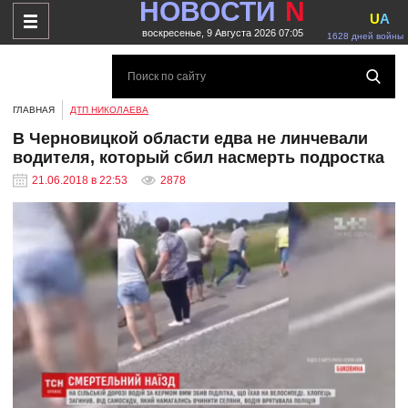
НОВОСТИ
N
U
A
воскресенье, 9 Августа 2026 07:05
1628 дней войны
ГЛАВНАЯ
ДТП НИКОЛАЕВА
В Черновицкой области едва не линчевали
водителя, который сбил насмерть подростка
21.06.2018 в 22:53
2878