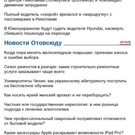
В центре Николаева столкнулись троллейбус и Volkswagen:
движение затруднено
Пьяный водитель «скорой» врезался в «маршрутку» с
пассажирами в Николаеве
В Южноукраинске будут судить водителя Hyundai, насмерть
сбившего пешехода на переходе
Новости Отовсюду
АРХИВ
Когда пора менять велосипедные покрышки: признаки износа
и ошибки выбора
Сезон ремонтов в разгаре: какие строительно-ремонтные
услуги заказывают чаще всего
Университеты Чехии: как украинскому абитуриенту поступить
на бесплатное обучение
Как носить яркий женский аромат и не переборщить?
Частная или государственная наркология: в чем разница
подхода к лечению алкоголизма
Чем профессиональный сварочный полуавтомат отличается
от бытовой модели?
Какие аксессуары Apple раскрывают возможности iPad Pro?