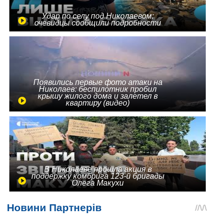
Удар по селу под Николаевом:
очевидцы сообщили подробности
Появились первые фото атаки на
Николаев: беспилотник пробил
крышу жилого дома и залетел в
квартиру (видео)
В Николаеве прошла акция в
поддержку комбрига 123-й бригады
Олега Макухи