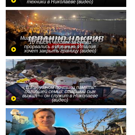
техники в Николаеве (видео)
Миграционный кризис в Европе: до
10 тысяч человек за сутки
прорвались в Испанию, Италия
хочет закрыть границу (видео)
В Радушном почтили память
погибшей семьи: старший сын
выжил — он служит в Николаеве
(видео)