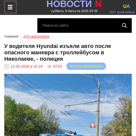
НОВОСТИ
N
U
A
суббота, 8 Августа 2026 03:39
1627 дней войны
ГЛАВНАЯ
ДТП НИКОЛАЕВА
У водителя Hyundai изъяли авто после
опасного маневра с троллейбусом в
Николаеве, - полиция
читати українською
12.05.2026 в 16:19
6726