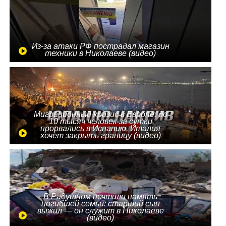
Из-за атаки РФ пострадал магазин
техники в Николаеве (видео)
Миграционный кризис в Европе: до
10 тысяч человек за сутки
прорвались в Испанию, Италия
хочет закрыть границу (видео)
В Радушном почтили память
погибшей семьи: старший сын
выжил — он служит в Николаеве
(видео)