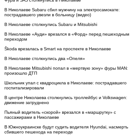
Фура и ЗАЗ столкнулись в Николаеве
В Николаеве Subaru сбил мужчину на электросамокате:
пострадавшего увезли в больницу (видео)
В Николаеве столкнулись Subaru и Mitsubishi
В Николаеве «Ауди» врезался в «Форд» перед пешеходным
переходом
Škoda врезалась в Smart на проспекте в Николаеве
В Николаеве столкнулись два «Опеля»
В Николаеве Mitsubishi попал в «мертвую зону» фуры MAN:
произошло ДТП
Школьник упал с квадроцикла в Николаеве: пострадавшего
госпитализировали
В центре Николаева столкнулись троллейбус и Volkswagen:
движение затруднено
Пьяный водитель «скорой» врезался в «маршрутку» с
пассажирами в Николаеве
В Южноукраинске будут судить водителя Hyundai, насмерть
сбившего пешехода на переходе