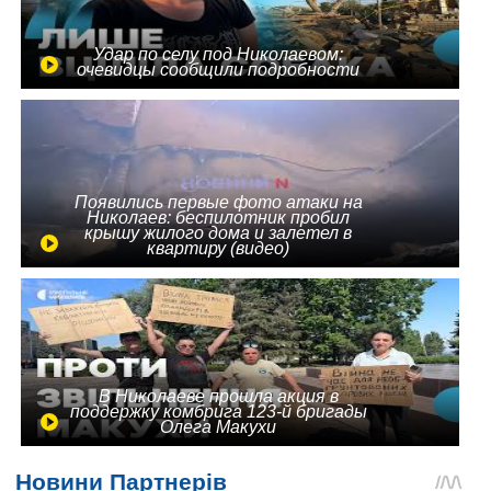
Удар по селу под Николаевом:
очевидцы сообщили подробности
Появились первые фото атаки на
Николаев: беспилотник пробил
крышу жилого дома и залетел в
квартиру (видео)
В Николаеве прошла акция в
поддержку комбрига 123-й бригады
Олега Макухи