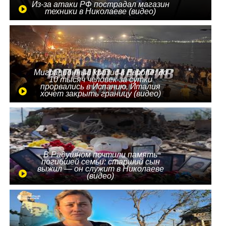
Из-за атаки РФ пострадал магазин
техники в Николаеве (видео)
Миграционный кризис в Европе: до
10 тысяч человек за сутки
прорвались в Испанию, Италия
хочет закрыть границу (видео)
В Радушном почтили память
погибшей семьи: старший сын
выжил — он служит в Николаеве
(видео)