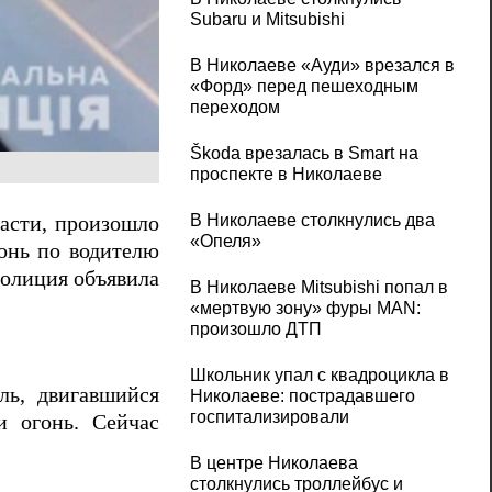
Subaru и Mitsubishi
В Николаеве «Ауди» врезался в
«Форд» перед пешеходным
переходом
Škoda врезалась в Smart на
проспекте в Николаеве
В Николаеве столкнулись два
ласти, произошло
«Опеля»
гонь по водителю
 полиция объявила
В Николаеве Mitsubishi попал в
«мертвую зону» фуры MAN:
произошло ДТП
Школьник упал с квадроцикла в
ль, двигавшийся
Николаеве: пострадавшего
госпитализировали
и огонь. Сейчас
В центре Николаева
столкнулись троллейбус и