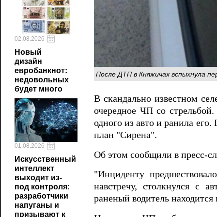
02.08.2026
Новый
дизайн
евробанкнот:
После ДТП в Княжичах вспыхнула пе
недовольных
будет много
В скандально известном сел
очередное ЧП со стрельбой.
одного из авто и ранила его.
план "Сирена".
01.08.2026
Об этом сообщили в пресс-с
Искусственный
интеллект
"Инциденту предшествовало
выходит из-
навстречу, столкнулся с а
под контроля:
разработчики
раненый водитель находится в
напуганы и
призывают к