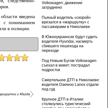
и, следственно-
Volkswagen: движение
ория.
затруднено
области введена
Пьяный водитель «скорой»
ам с пониманием
врезался в «маршрутку» с
пассажирами в Николаеве
или в полиции.
В Южноукраинске будут судить
водителя Hyundai, насмерть
сбившего пешехода на
переходе
Под Новым Бугом Volkswagen
съехал в кювет: пострадал
подросток
Смертельное ДТП в Николаеве:
водителя Daewoo Lanos отдали
под суд
аршрутка и Mazda
Крупное ДТП в Италии:
столкнулись туристический