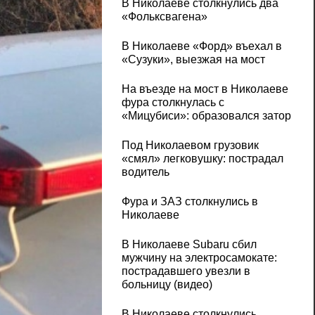
В Николаеве столкнулись два
«Фольксвагена»
В Николаеве «Форд» въехал в
«Сузуки», выезжая на мост
На въезде на мост в Николаеве
фура столкнулась с
«Мицубиси»: образовался затор
Под Николаевом грузовик
«смял» легковушку: пострадал
водитель
Фура и ЗАЗ столкнулись в
Николаеве
В Николаеве Subaru сбил
мужчину на электросамокате:
пострадавшего увезли в
больницу (видео)
В Николаеве столкнулись