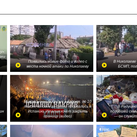
у»:
аки
в
Появились новые фото и видео с
В Николаеве
места ночной атаки по Николаеву
БСМП, по
Миграционный кризис в Европе: до 10
тысяч человек за сутки прорвались в
В Радушно
ин
Испанию, Италия хочет закрыть
погибшей семь
границу (видео)
— он служит