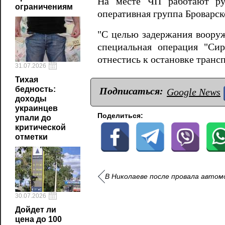
На месте ЧП работают рук
ограничениям
оперативная группа Броварск
"С целью задержания воору
специальная операция "Си
отнестись к остановке транс
31.07.2026
Тихая
бедность:
Подписаться:
Google News
доходы
украинцев
Поделиться:
упали до
критической
отметки
В Николаеве после провала автом
30.07.2026
Дойдет ли
цена до 100