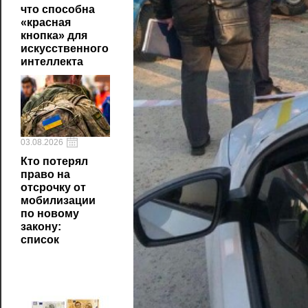
что способна
«красная
кнопка» для
искусственного
интеллекта
03.08.2026
Кто потерял
право на
отсрочку от
мобилизации
по новому
закону:
список