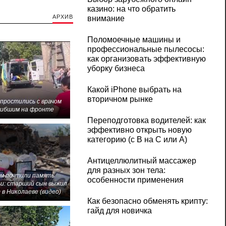
казино: на что обратить
АРХИВ
внимание
Поломоечные машины и
профессиональные пылесосы:
как организовать эффективную
уборку бизнеса
Какой iPhone выбрать на
вторичном рынке
 простились с врачом
гибшим на фронте
Переподготовка водителей: как
эффективно открыть новую
категорию (с B на C или А)
Антицеллюлитный массажер
для разных зон тела:
м почтили память
особенности применения
и: старший сын выжил
 в Николаеве (видео)
Как безопасно обменять крипту:
гайд для новичка