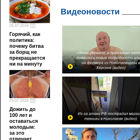
Видеоновости
26.07.2026
Горячий, как
политика:
почему битва
за борщ не
«Жена убежала, а дрон начал охот
прекращается
появились новые подробности ат
на фермера из Николаевщины 
ни на минуту
Херсоне (видео)
25.07.2026
Дожить до
Из-за атаки РФ пострадал магаз
100 лет и
техники в Николаеве (видео)
оставаться
молодым:
за это
отвечает