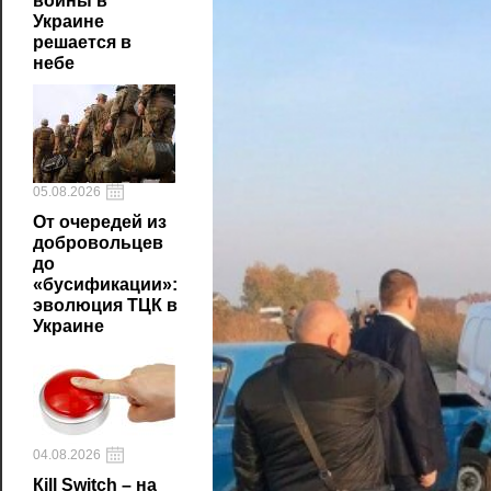
войны в
Украине
решается в
небе
05.08.2026
От очередей из
добровольцев
до
«бусификации»:
эволюция ТЦК в
Украине
04.08.2026
Кill Switch – на