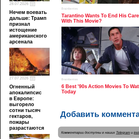
28.07.2026
Нечем воевать
дальше: Трамп
признал
истощение
американского
арсенала
27.07.2026
Огненный
апокалипсис
в Европе:
выгорело
сотни тысяч
Добавить коммент
гектаров,
пожары
разрастаются
Комментарии доступны в наших
Telegram
и
ins