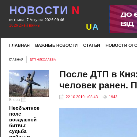
НОВОСТИ
N
пятница, 7 Августа 2026 09:46
U
A
1626 дней войны
ГЛАВНАЯ
ВАЖНЫЕ НОВОСТИ
СТАТЬИ
НОВОСТИ ОТ
ГЛАВНАЯ
ДТП НИКОЛАЕВА
После ДТП в Кня
человек ранен. 
22.10.2019 в 08:43
1943
Вчера
Необъятное
поле
воздушной
битвы:
судьба