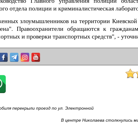
оводство Главного управления полиции област
ого отдела полиции и криминалистическая лаборат
женных злоумышленников на территории Киевской 
рена". Правоохранители обращаются к граждан
портных и проверки транспортных средств", - уточн
обиля перекрыли проезд по ул. Электронной
В центре Николаева столкнулись м