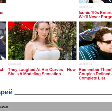
арий
tagram
.