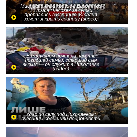
Миграционный кризис в Европе: до
10 тысяч человек за сутки
прорвались в Испанию, Италия
хочет закрыть границу (видео)
В Радушном почтили память
погибшей семьи: старший сын
выжил — он служит в Николаеве
(видео)
Удар по селу под Николаевом:
очевидцы сообщили подробности