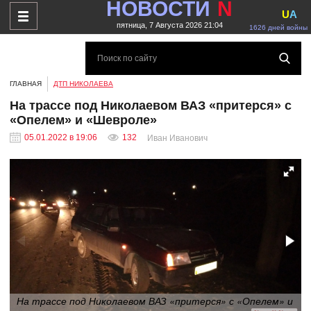
НОВОСТИ
N
U
A
пятница, 7 Августа 2026 21:04
1626 дней войны
ГЛАВНАЯ
ДТП НИКОЛАЕВА
На трассе под Николаевом ВАЗ «притерся» с
«Опелем» и «Шевроле»
05.01.2022 в 19:06
132
Иван Иванович
На трассе под Николаевом ВАЗ «притерся» с «Опелем» и