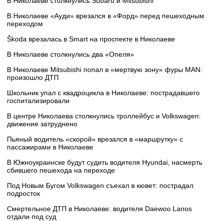
В Николаеве столкнулись Subaru и Mitsubishi
В Николаеве «Ауди» врезался в «Форд» перед пешеходным
переходом
Škoda врезалась в Smart на проспекте в Николаеве
В Николаеве столкнулись два «Опеля»
В Николаеве Mitsubishi попал в «мертвую зону» фуры MAN:
произошло ДТП
Школьник упал с квадроцикла в Николаеве: пострадавшего
госпитализировали
В центре Николаева столкнулись троллейбус и Volkswagen:
движение затруднено
Пьяный водитель «скорой» врезался в «маршрутку» с
пассажирами в Николаеве
В Южноукраинске будут судить водителя Hyundai, насмерть
сбившего пешехода на переходе
Под Новым Бугом Volkswagen съехал в кювет: пострадал
подросток
Смертельное ДТП в Николаеве: водителя Daewoo Lanos
отдали под суд