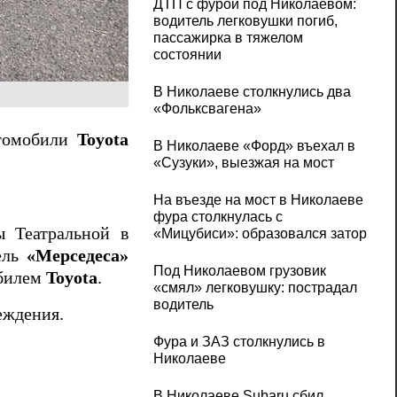
ДТП с фурой под Николаевом:
водитель легковушки погиб,
пассажирка в тяжелом
состоянии
В Николаеве столкнулись два
«Фольксвагена»
втомобили
Toyota
В Николаеве «Форд» въехал в
«Сузуки», выезжая на мост
На въезде на мост в Николаеве
фура столкнулась с
ы Театральной в
«Мицубиси»: образовался затор
ель
«Мерседеса»
Под Николаевом грузовик
обилем
Toyota
.
«смял» легковушку: пострадал
водитель
еждения.
Фура и ЗАЗ столкнулись в
Николаеве
В Николаеве Subaru сбил