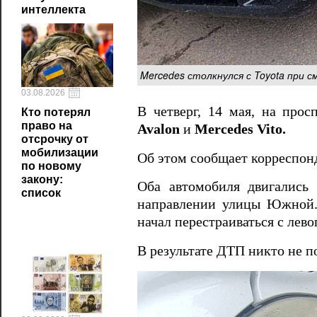
интеллекта
Mercedes столкнулся с Toyota при с
03.08.2026
В четверг, 14 мая, на про
Кто потерял
право на
Avalon
и
Mercedes Vito.
отсрочку от
мобилизации
Об этом сообщает корреспо
по новому
закону:
Оба автомобиля двигались 
список
направлении улицы Южной.
начал перестраиваться с лев
В результате ДТП никто не 