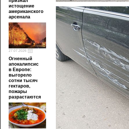
признал
истощение
американского
арсенала
27.07.2026
Огненный
апокалипсис
в Европе:
выгорело
сотни тысяч
гектаров,
пожары
разрастаются