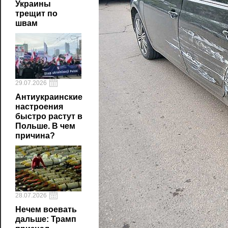
Украины
трещит по
швам
29.07.2026
Антиукраинские
настроения
быстро растут в
Польше. В чем
причина?
28.07.2026
Нечем воевать
дальше: Трамп