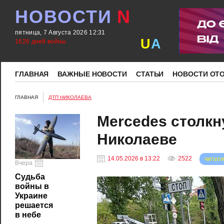
НОВОСТИ
N
пятница, 7 Августа 2026 12:31
U
A
1626 дней войны
ГЛАВНАЯ
ВАЖНЫЕ НОВОСТИ
СТАТЬИ
НОВОСТИ ОТ
ГЛАВНАЯ
ДТП НИКОЛАЕВА
Mercedes столкн
Николаеве
14.05.2026 в 13:22
2522
читати
Вчера
Судьба
войны в
Украине
решается
в небе