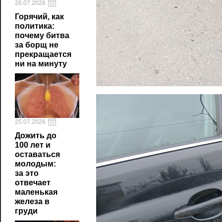
26.07.2026
Горячий, как
политика:
почему битва
за борщ не
прекращается
ни на минуту
25.07.2026
Дожить до
100 лет и
оставаться
молодым:
за это
отвечает
маленькая
железа в
груди