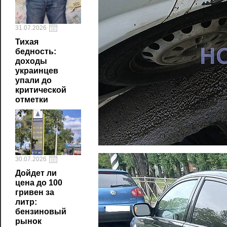
31.07.2026
Тихая
бедность:
доходы
украинцев
упали до
критической
отметки
30.07.2026
Дойдет ли
цена до 100
гривен за
литр:
бензиновый
рынок