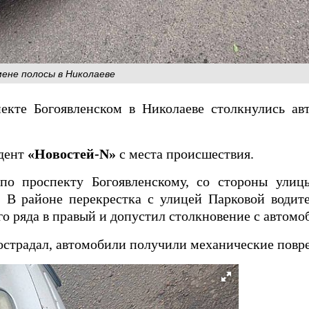
мене полосы в Николаеве
спекте Богоявленском в Николаеве столкнулись а
ндент
«Новостей-N»
с места происшествия.
по проспекту Богоявленскому, со стороны улиц
 В районе перекрестка с улицей Парковой водит
ого ряда в правый и допустил столкновение с автом
пострадал, автомобили получили механические повр