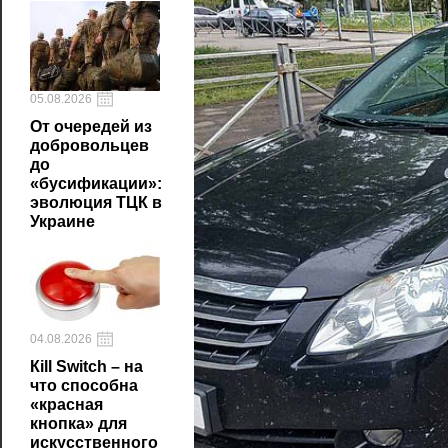
05.08.2026
От очередей из
добровольцев
до
«бусификации»:
эволюция ТЦК в
Украине
04.08.2026
Кill Switch – на
что способна
«красная
кнопка» для
искусственного