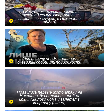
В Радушном почтили память
погибшей семьи: старший сын
выжил — он служит в Николаеве
(видео)
Удар по селу под Николаевом:
очевидцы сообщили подробности
Появились первые фото атаки на
Николаев: беспилотник пробил
крышу жилого дома и залетел в
квартиру (видео)