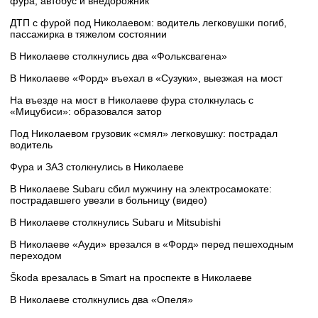
фура, автобус и внедорожник
ДТП с фурой под Николаевом: водитель легковушки погиб,
пассажирка в тяжелом состоянии
В Николаеве столкнулись два «Фольксвагена»
В Николаеве «Форд» въехал в «Сузуки», выезжая на мост
На въезде на мост в Николаеве фура столкнулась с
«Мицубиси»: образовался затор
Под Николаевом грузовик «смял» легковушку: пострадал
водитель
Фура и ЗАЗ столкнулись в Николаеве
В Николаеве Subaru сбил мужчину на электросамокате:
пострадавшего увезли в больницу (видео)
В Николаеве столкнулись Subaru и Mitsubishi
В Николаеве «Ауди» врезался в «Форд» перед пешеходным
переходом
Škoda врезалась в Smart на проспекте в Николаеве
В Николаеве столкнулись два «Опеля»