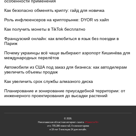
особенности применения
Как безопасно обменять крипту: гайд для новичка
Роль инфлюенсеров на крипторынке: DYOR vs хайп
Как получить монеты в TikTok бесплатно
Французский онлайн: как влюбиться в язык без поездки в
Париж
Почему украинцы всё чаще выбирают аэропорт Кишинёва для
международных перелётов
Автомобили из США под заказ для бизнеса: как автодилерам
увеличить объемы продаж
Как увеличить срок службы алмазного диска
Планирование и зонирование приусадебной территории: от
инженерного проектирования до высадки растений
© 2026.
Николаевская областная интернет-газета
«Новости N»
это: 705,386 новостей, 0 комментариев
и 19 лет 5 месяцев 24 дня онлайн.