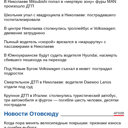
В Николаеве Mitsubishi попал в «мертвую зону» фуры MAN:
произошло ДТП
Школьник упал с квадроцикла в Николаеве: пострадавшего
госпитализировали
В центре Николаева столкнулись троллейбус и Volkswagen:
движение затруднено
Пьяный водитель «скорой» врезался в «маршрутку» с
пассажирами в Николаеве
В Южноукраинске будут судить водителя Hyundai, насмерть
сбившего пешехода на переходе
Под Новым Бугом Volkswagen съехал в кювет: пострадал
подросток
Смертельное ДТП в Николаеве: водителя Daewoo Lanos
отдали под суд
Крупное ДТП в Италии: столкнулись туристический автобус,
три автомобиля и фургон — погибли шесть человек, десятки
пострадали
Новости Отовсюду
АРХИВ
Когда пора менять велосипедные покрышки: признаки износа
и ошибки выбора