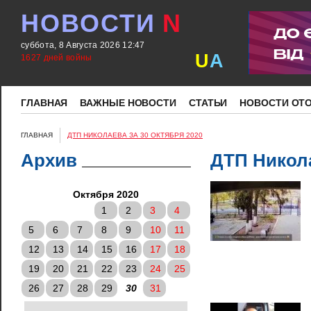
НОВОСТИ
N
суббота, 8 Августа 2026 12:47
U
A
1627 дней войны
ГЛАВНАЯ
ВАЖНЫЕ НОВОСТИ
СТАТЬИ
НОВОСТИ ОТ
ГЛАВНАЯ
ДТП НИКОЛАЕВА ЗА 30 ОКТЯБРЯ 2020
Архив
ДТП Никола
Октября 2020
1
2
3
4
5
6
7
8
9
10
11
12
13
14
15
16
17
18
19
20
21
22
23
24
25
26
27
28
29
30
31