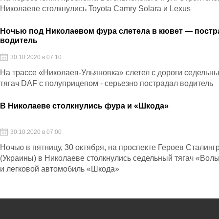
Николаеве столкнулись Toyota Camry Solara и Lexus
Ночью под Николаевом фура слетела в кювет — постр
водитель
30.10.2020 в 07:10
На трассе «Николаев-Ульяновка» слетел с дороги седельн
тягач DAF с полуприцепом - серьезно пострадал водитель
В Николаеве столкнулись фура и «Шкода»
30.10.2020 в 07:00
Ночью в пятницу, 30 октября, на проспекте Героев Сталинг
(Украины) в Николаеве столкнулись седельный тягач «Вол
и легковой автомобиль «Шкода»