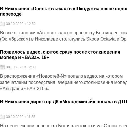
В Николаеве «Опель» въехал в «Шкоду» на пешеходн
переходе
30.10.2020 в 12:52
Возле остановки «Автовокзал» по проспекту Богоявленско
(Октябрьском) в Николаеве столкнулись Skoda Octavia и Op
Появилось видео, снятое сразу после столкновения
мопеда и «ВАЗа». 18+
30.10.2020 в 12:00
В распоряжение «Новостей-N» попало видео, на котором
запечатлены последствия вчерашнего столкновения мопе
«Альфа» и «ВАЗ-2106»
В Николаеве директор ДК «Молодежный» попала в ДТ
30.10.2020 в 11:35
На пересечении проспекта Богоявленского и ул. Строителе