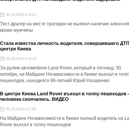
30.10.2020 в 19:51
Тест драгер на месте трагедии не выявил наличие алкоголя
крови мужчины
Стала известна личность водителя, совершившего ДТП
центре Киева
30.10.2020 в 19:19
За рулем автомобиля Land Rover, который в пятницу, 30
октября, на Майдане Независимости в Киеве въехал в толп
пешеходов, находился 66-летний Юрий Назаренко
В центре Киева Land Rover въехал в толпу пешеходов -
человека скончались. ВИДЕО
30.10.2020 в 17:54
На Майдане Независимости в Киеве пьяный водитель на L
Rover въехал в толпу пешеходов