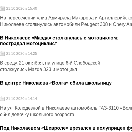
21.10.2020 в 15:40
На пересечении улиц Адмирала Макарова и Артиллерийско
Николаеве столкнулись автомобили Peugeot 308 и Chery Am
В Николаеве «Мазда» столкнулась с мотоциклом:
пострадал мотоциклист
21.10.2020 в 14:25
В среду, 21 октября, на улице 6-й Слободской
столкнулись Mazda 323 и мотоцикл
В центре Николаева «Волга» сбила школьницу
21.10.2020 в 14:14
На ул. Колодезной в Николаеве автомобиль ГАЗ-3110 «Вол
сбил девочку школьного возраста
Под Николаевом «Шевроле» врезался в полуприцеп ф