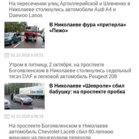
На пересечении улиц Артиллерийской и Шевченко в
Николаеве столкнулись автомобили Audi A4 и
Daewoo Lanos
В Николаеве фура «притерла»
«Пежо»
02.10.2020 в 09:51
Утром в пятницу, 2 октября, на проспекте
Богоявленском в Николаеве столкнулись седельный
тягач DAF и легковой автомобиль Peugeot 208
В Николаеве «Шевроле» сбил
бабушку: на проспекте пробка
02.10.2020 в 08:19
На проспекте Богоявленском в Николаеве
автомобиль Chevrolet Lacetti сбил 80-летнюю
женщину на пешеходном переходе