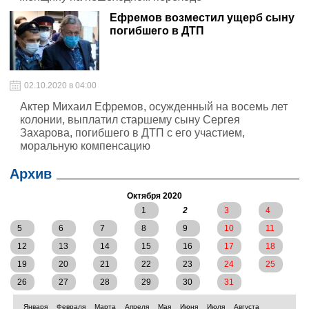
Ефремов возместил ущерб сыну
погибшего в ДТП
02.10.2020 в 04:00
Актер Михаил Ефремов, осужденный на восемь лет
колонии, выплатил старшему сыну Сергея
Захарова, погибшего в ДТП с его участием,
моральную компенсацию
Архив
Октября 2020
1
2
3
4
5
6
7
8
9
10
11
12
13
14
15
16
17
18
19
20
21
22
23
24
25
26
27
28
29
30
31
Января
Февраля
Марта
Апреля
Мая
Июня
Июля
Августа