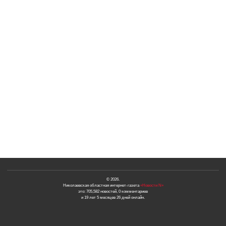
© 2026.
Николаевская областная интернет-газета
«Новости N»
это: 705,582 новостей, 0 комментариев
и 19 лет 5 месяцев 26 дней онлайн.