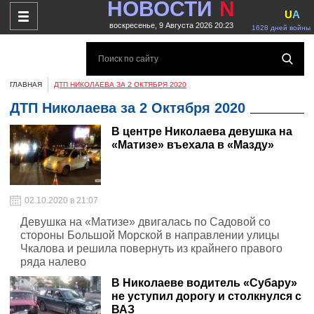
НОВОСТИ
N
U
A
воскресенье, 9 Августа 2026 20:23
1628 дней войны
ГЛАВНАЯ
ДТП НИКОЛАЕВА ЗА 2 ОКТЯБРЯ 2020
ДТП Николаева за 2 Октября 2020
В центре Николаева девушка на
«Матизе» въехала в «Мазду»
02.10.2020 в 21:07
Девушка на «Матизе» двигалась по Садовой со
стороны Большой Морской в направлении улицы
Чкалова и решила повернуть из крайнего правого
ряда налево
В Николаеве водитель «Субару»
не уступил дорогу и столкнулся с
ВАЗ