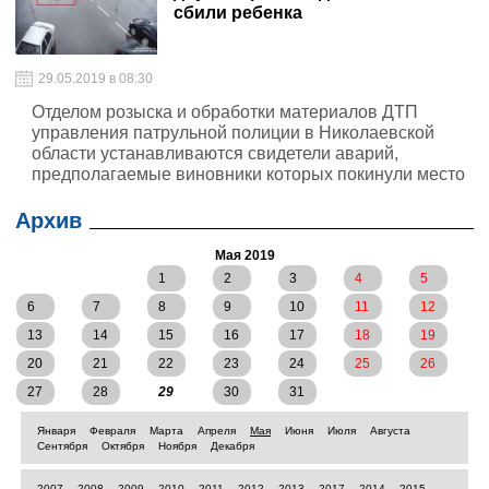
сбили ребенка
29.05.2019 в 08:30
Отделом розыска и обработки материалов ДТП
управления патрульной полиции в Николаевской
области устанавливаются свидетели аварий,
предполагаемые виновники которых покинули место
происшествия
Архив
Мая 2019
1
2
3
4
5
6
7
8
9
10
11
12
13
14
15
16
17
18
19
20
21
22
23
24
25
26
27
28
29
30
31
Января
Февраля
Марта
Апреля
Мая
Июня
Июля
Августа
Сентября
Октября
Ноября
Декабря
2007
2008
2009
2010
2011
2012
2013
2017
2014
2015