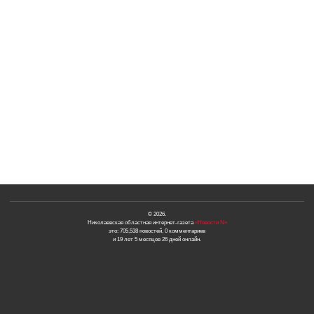
© 2026.
Николаевская областная интернет-газета
«Новости N»
это: 705,538 новостей, 0 комментариев
и 19 лет 5 месяцев 26 дней онлайн.