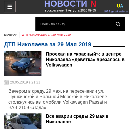
НОВОСТИ
N
U
A
воскресенье, 9 Августа 2026 09:55
1628 дней войны
ГЛАВНАЯ
ДТП НИКОЛАЕВА ЗА 29 МАЯ 2019
ДТП Николаева за 29 Мая 2019
Проехал на «красный»: в центре
Николаева «девятка» врезалась в
Volkswagen
29.05.2019 в 21:21
Вечером в среду, 29 мая, на пересечении ул.
Пушкинской и Большой Морской в Николаеве
столкнулись автомобили Volkswagen Passat и
ВАЗ-2109 «Лада»
Все аварии среды 29 мая в
Николаеве