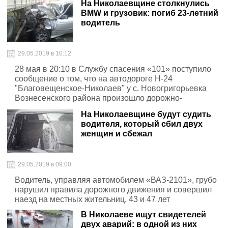
На Николаевщине столкнулись
BMW и грузовик: погиб 23-летний
водитель
29.05.2019 в 10:12
28 мая в 20:10 в Службу спасения «101» поступило
сообщение о том, что на автодороге Н-24
"Благовещенское-Николаев" у с. Новогригорьевка
Вознесенского района произошло дорожно-
транспортное происшествие с участием легкового
На Николаевщине будут судить
автомобиля BMW-350 и грузового автомобиля DAF
водителя, который сбил двух
женщин и сбежал
29.05.2019 в 09:00
Водитель, управляя автомобилем «ВАЗ-2101», грубо
нарушил правила дорожного движения и совершил
наезд на местных жительниц, 43 и 47 лет
В Николаеве ищут свидетелей
двух аварий: в одной из них