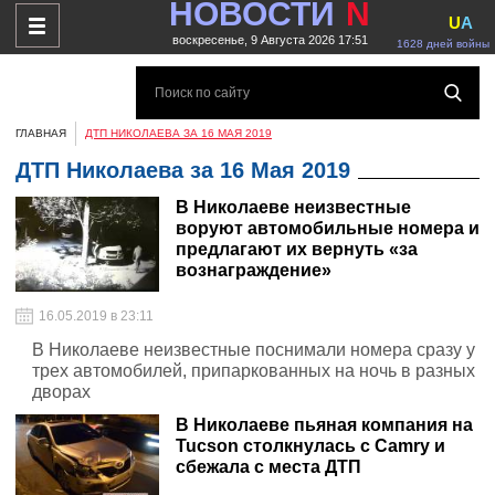
НОВОСТИ
N
U
A
воскресенье, 9 Августа 2026 17:51
1628 дней войны
ГЛАВНАЯ
ДТП НИКОЛАЕВА ЗА 16 МАЯ 2019
ДТП Николаева за 16 Мая 2019
В Николаеве неизвестные
воруют автомобильные номера и
предлагают их вернуть «за
вознаграждение»
16.05.2019 в 23:11
В Николаеве неизвестные поснимали номера сразу у
трех автомобилей, припаркованных на ночь в разных
дворах
В Николаеве пьяная компания на
Tucson столкнулась с Camry и
сбежала с места ДТП