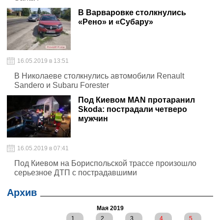
В Варваровке столкнулись
«Рено» и «Субару»
16.05.2019 в 13:51
В Николаеве столкнулись автомобили Renault
Sandero и Subaru Forester
Под Киевом MAN протаранил
Skoda: пострадали четверо
мужчин
16.05.2019 в 07:41
Под Киевом на Бориспольской трассе произошло
серьезное ДТП с пострадавшими
Архив
Мая 2019
1
2
3
4
5