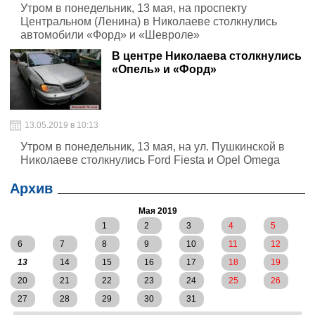
Утром в понедельник, 13 мая, на проспекту
Центральном (Ленина) в Николаеве столкнулись
автомобили «Форд» и «Шевроле»
В центре Николаева столкнулись
«Опель» и «Форд»
13.05.2019 в 10:13
Утром в понедельник, 13 мая, на ул. Пушкинской в
Николаеве столкнулись Ford Fiesta и Opel Omega
Архив
Мая 2019
1
2
3
4
5
6
7
8
9
10
11
12
13
14
15
16
17
18
19
20
21
22
23
24
25
26
27
28
29
30
31