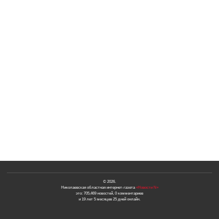
© 2026.
Николаевская областная интернет-газета
«Новости N»
это: 705,469 новостей, 0 комментариев
и 19 лет 5 месяцев 25 дней онлайн.