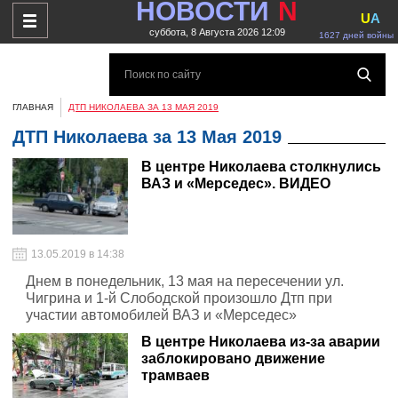
НОВОСТИ
N
U
A
суббота, 8 Августа 2026 12:09
1627 дней войны
ГЛАВНАЯ
ДТП НИКОЛАЕВА ЗА 13 МАЯ 2019
ДТП Николаева за 13 Мая 2019
В центре Николаева столкнулись
ВАЗ и «Мерседес». ВИДЕО
13.05.2019 в 14:38
Днем в понедельник, 13 мая на пересечении ул.
Чигрина и 1-й Слободской произошло Дтп при
участии автомобилей ВАЗ и «Мерседес»
В центре Николаева из-за аварии
заблокировано движение
трамваев